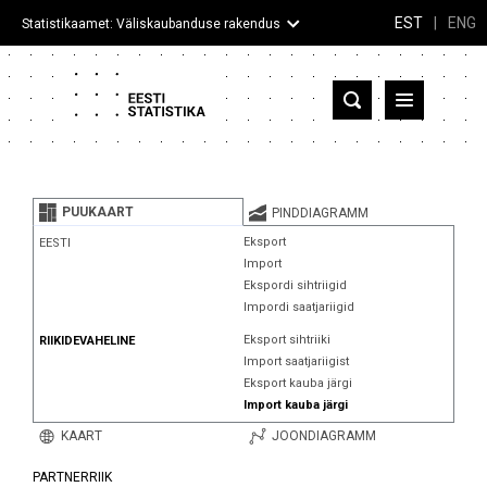
EST
|
ENG
Statistikaamet: Väliskaubanduse rakendus
Eesti
Partnerriigid ja territooriumid
PUUKAART
PINDDIAGRAMM
Kaup
Eksport
EESTI
Import
Infograafikud
Ekspordi sihtriigid
Impordi saatjariigid
Selgitused
Eksport sihtriiki
RIIKIDEVAHELINE
Import saatjariigist
Eksport kauba järgi
Import kauba järgi
KAART
JOONDIAGRAMM
PARTNERRIIK