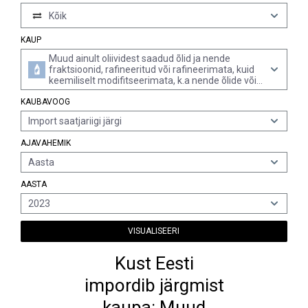
Kõik
KAUP
Muud ainult oliividest saadud õlid ja nende
fraktsioonid, rafineeritud või rafineerimata, kuid
keemiliselt modifitseerimata, k.a nende õlide või
fraktsioonide segud rubriigi 1509 õlide või nende
KAUBAVOOG
fraktsioonidega
Import saatjariigi järgi
AJAVAHEMIK
Aasta
AASTA
2023
VISUALISEERI
Kust Eesti
impordib järgmist
kaupa: Muud