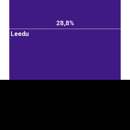
28,8%
Leedu
EST
|
ENG