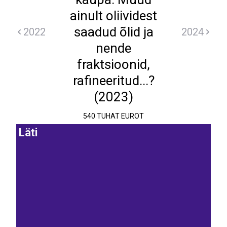
ainult oliividest
saadud õlid ja
2022
2024
nende
fraktsioonid,
rafineeritud...?
(2023)
540 TUHAT EUROT
Läti