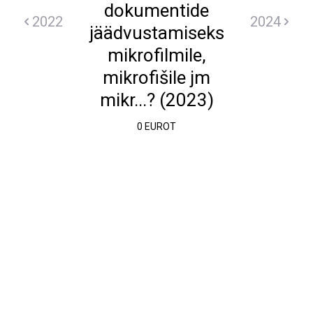
dokumentide
2022
2024
jäädvustamiseks
mikrofilmile,
mikrofišile jm
mikr...? (2023)
0 EUROT