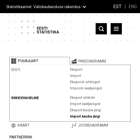
EST
|
ENG
Statistikaamet: Väliskaubanduse rakendus
Eesti
Partnerriigid ja territooriumid
PUUKAART
PINDDIAGRAMM
Kaup
Eksport
EESTI
Import
Infograafikud
Ekspordi sihtriigid
Impordi saatjariigid
Selgitused
Eksport sihtriiki
RIIKIDEVAHELINE
Import saatjariigist
Eksport kauba järgi
Import kauba järgi
KAART
JOONDIAGRAMM
PARTNERRIIK