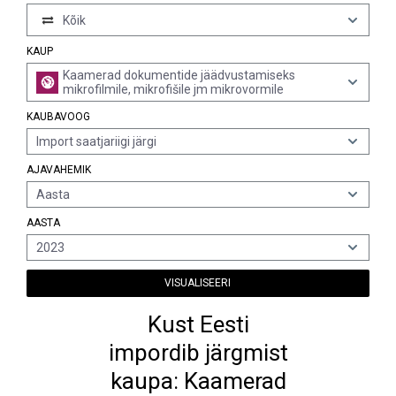
Kõik
KAUP
Kaamerad dokumentide jäädvustamiseks
mikrofilmile, mikrofišile jm mikrovormile
KAUBAVOOG
Import saatjariigi järgi
AJAVAHEMIK
Aasta
AASTA
2023
VISUALISEERI
Kust Eesti
impordib järgmist
kaupa: Kaamerad