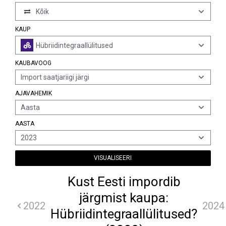
Kõik
KAUP
Hübriidintegraallülitused
KAUBAVOOG
Import saatjariigi järgi
AJAVAHEMIK
Aasta
AASTA
2023
VISUALISEERI
Kust Eesti impordib
järgmist kaupa:
2022
2024
Hübriidintegraallülitused?