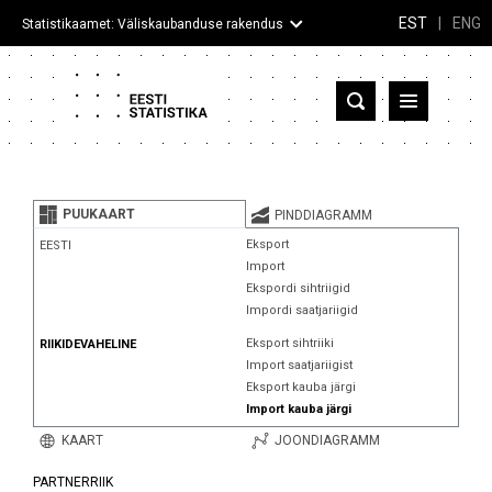
EST
|
ENG
Statistikaamet: Väliskaubanduse rakendus
Eesti
Partnerriigid ja territooriumid
PUUKAART
PINDDIAGRAMM
Kaup
Eksport
EESTI
Import
Infograafikud
Ekspordi sihtriigid
Impordi saatjariigid
Selgitused
Eksport sihtriiki
RIIKIDEVAHELINE
Import saatjariigist
Eksport kauba järgi
Import kauba järgi
KAART
JOONDIAGRAMM
PARTNERRIIK