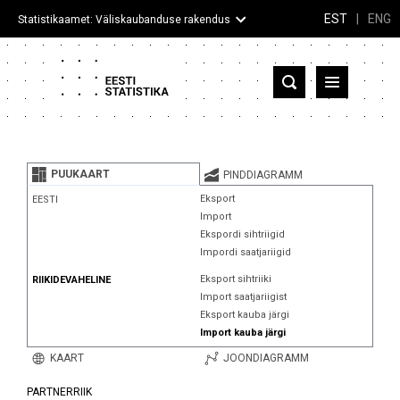
EST
|
ENG
Statistikaamet: Väliskaubanduse rakendus
Eesti
Partnerriigid ja territooriumid
PUUKAART
PINDDIAGRAMM
Kaup
Eksport
EESTI
Import
Infograafikud
Ekspordi sihtriigid
Impordi saatjariigid
Selgitused
Eksport sihtriiki
RIIKIDEVAHELINE
Import saatjariigist
Eksport kauba järgi
Import kauba järgi
KAART
JOONDIAGRAMM
PARTNERRIIK