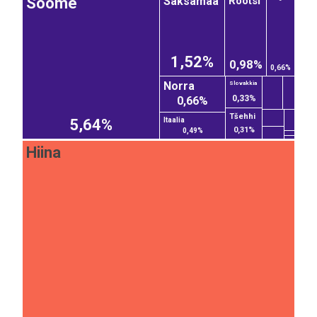
Saksamaa
Rootsi
Soome
1,52%
0,98%
0,66%
Norra
Slovakkia
0,33%
0,66%
Tšehhi
Itaalia
5,64%
0,31%
0,49%
Hiina