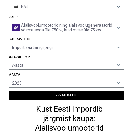
Kõik
KAUP
Alalisvoolumootorid ning alalisvoolugeneraatorid
võimsusega üle 750 w, kuid mitte üle 75 kw
KAUBAVOOG
Import saatjariigi järgi
AJAVAHEMIK
Aasta
AASTA
2023
VISUALISEERI
Kust Eesti impordib
järgmist kaupa:
Alalisvoolumootorid