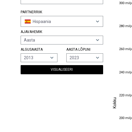
300 milj
300 milj
PARTNERRIIK
Hispaania
280 milj
280 milj
AJAVAHEMIK
Aasta
260 milj
260 milj
ALGUSAASTA
AASTA LÕPUNI
2013
2023
VISUALISEERI
240 milj
240 milj
220 milj
220 milj
Kokku
Kokku
200 milj
200 milj