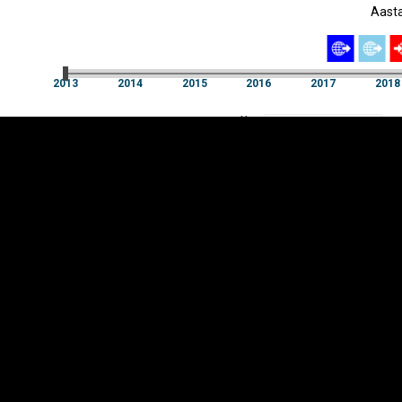
Aast
EST
|
ENG
2013
2014
2015
2016
2017
2018
Aast
2013
2014
2015
2016
2017
2018
Y-
Kaubajaotis
TELG
K
Infograafikud
erritooriumid
Selgitused
Tagasiside