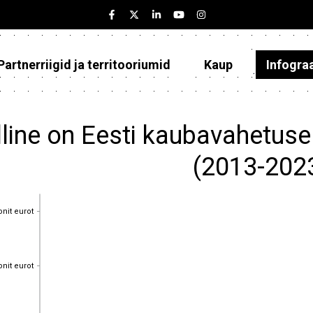
Partnerriigid ja territooriumid
Kaup
Infogra
Eesti
Partnerriigid ja territooriumid
lline on Eesti kaubavahetuse
Kaup
(2013-202
Infograafikud
onit eurot
Selgitused
onit eurot
onit eurot
onit eurot