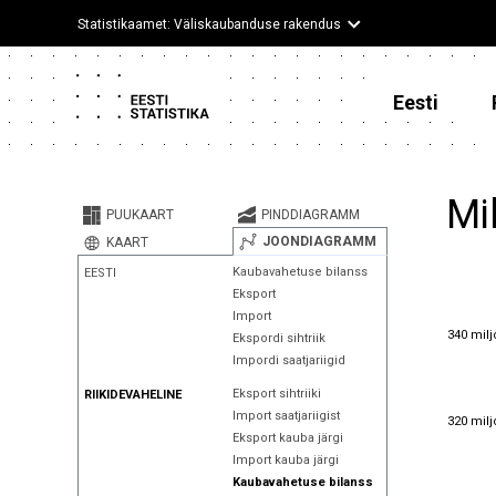
Statistikaamet: Väliskaubanduse rakendus
Eesti
Mi
PUUKAART
PINDDIAGRAMM
JOONDIAGRAMM
KAART
Kaubavahetuse bilanss
EESTI
Eksport
Import
340 milj
340 milj
Ekspordi sihtriik
Impordi saatjariigid
Eksport sihtriiki
RIIKIDEVAHELINE
320 milj
Import saatjariigist
320 milj
Eksport kauba järgi
Import kauba järgi
Kaubavahetuse bilanss