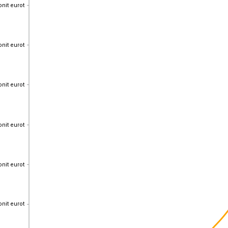
onit eurot
onit eurot
onit eurot
onit eurot
onit eurot
onit eurot
onit eurot
onit eurot
onit eurot
onit eurot
onit eurot
onit eurot