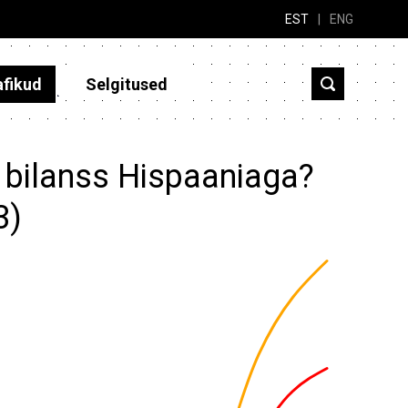
EST
|
ENG
afikud
Selgitused
 bilanss Hispaaniaga?
3)