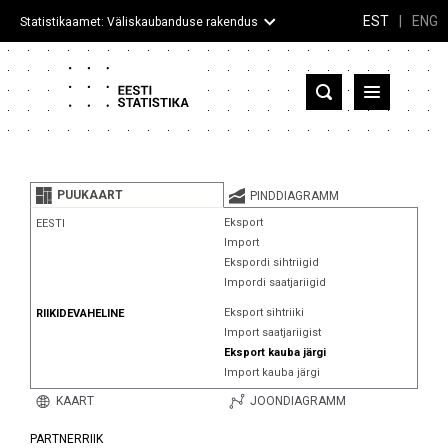
EST
|
ENG
Statistikaamet: Väliskaubanduse rakendus
Eesti
Partnerriigid ja territooriumid
PUUKAART
PINDDIAGRAMM
Kaup
Eksport
EESTI
Import
Infograafikud
Ekspordi sihtriigid
Impordi saatjariigid
Selgitused
Eksport sihtriiki
RIIKIDEVAHELINE
Import saatjariigist
Eksport kauba järgi
Import kauba järgi
KAART
JOONDIAGRAMM
PARTNERRIIK