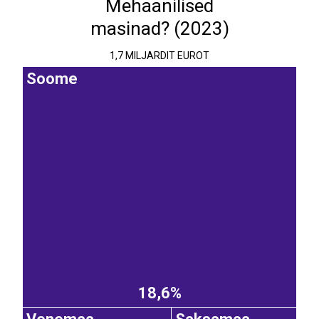
Mehaanilised
masinad? (2023)
1,7 MILJARDIT EUROT
Soome
18,6%