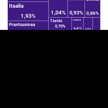
Itaalia
EST
|
ENG
1,04%
0,93%
0,86%
1,93%
Tšehhi
Bulgaaria
Prantsusmaa
0,70%
0,41%
0,31%
1,57%
Hispaania
Serbia
0,63%
0,27%
Holland
Iirimaa
Belgia
1,52%
0,59%
Ungari
Ameerika
Türgi
Kasahstan
Ühendriigid
3,49%
2,56%
Hiina
Araabia...
3,13%
Kanada
1,33%
0,90%