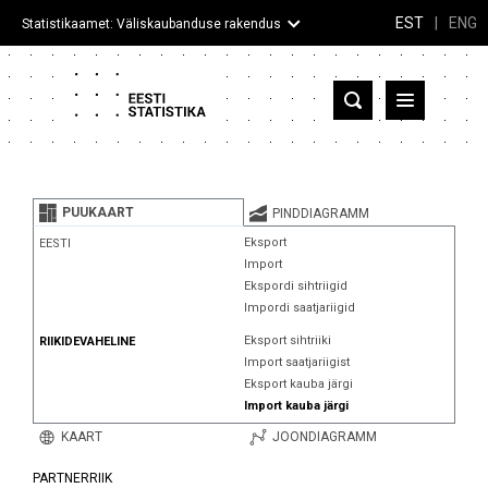
EST
|
ENG
Statistikaamet: Väliskaubanduse rakendus
Eesti
Partnerriigid ja territooriumid
PUUKAART
PINDDIAGRAMM
Kaup
Eksport
EESTI
Import
Infograafikud
Ekspordi sihtriigid
Impordi saatjariigid
Selgitused
Eksport sihtriiki
RIIKIDEVAHELINE
Import saatjariigist
Eksport kauba järgi
Import kauba järgi
KAART
JOONDIAGRAMM
PARTNERRIIK