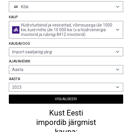
Kõik
KAUP
Hüdroturbiinid ja vesirattad, võimsusega üle 1000
kw, kuid mitte üle 10 000 kw (v.a hüdroenergia
mootorid ja rubriigi 8412 mootorid)
KAUBAVOOG
Import saatjariigi järgi
AJAVAHEMIK
Aasta
AASTA
2023
VISUALISEERI
Kust Eesti
impordib järgmist
kaupa: