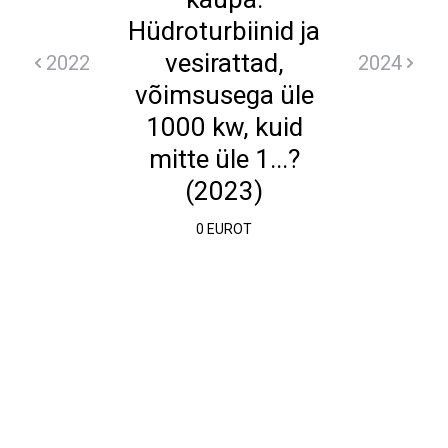
Hüdroturbiinid ja
vesirattad,
2022
2024
võimsusega üle
1000 kw, kuid
mitte üle 1...?
(2023)
0 EUROT