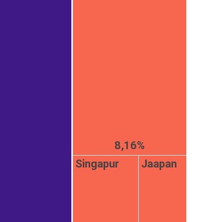
8,16%
Singapur
Jaapan