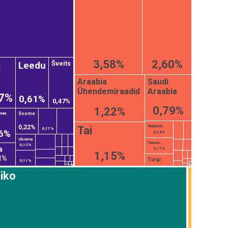
3,58%
2,60%
Leedu
i
Šveits
Araabia
Saudi
Ühendemiraadid
Araabia
67%
0,61%
0,47%
0,79%
1,22%
Soome
maa
Malaisia
0,22%
Tai
0,17%
6%
0,18%
Ukraina
Taiwan
0,12%
a
0,17%
1,15%
1%
Türgi
0,11%
iko