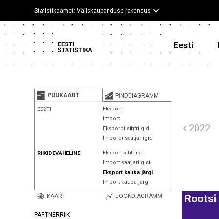
Statistikaamet: Väliskaubanduse rakendus
Eesti
PUUKAART
PINDDIAGRAMM
Eksport
EESTI
Import
2022
Ekspordi sihtriigid
Impordi saatjariigid
Eksport sihtriiki
RIIKIDEVAHELINE
Import saatjariigist
Eksport kauba järgi
Import kauba järgi
KAART
JOONDIAGRAMM
Rootsi
PARTNERRIIK