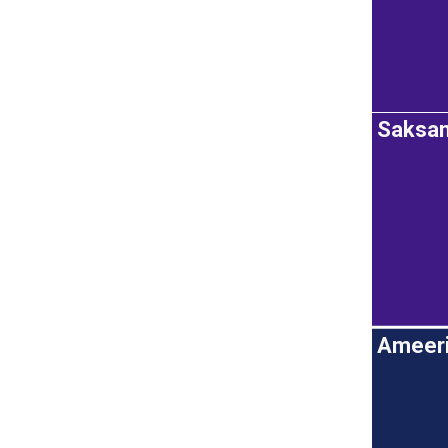
Saksa
Ameeri