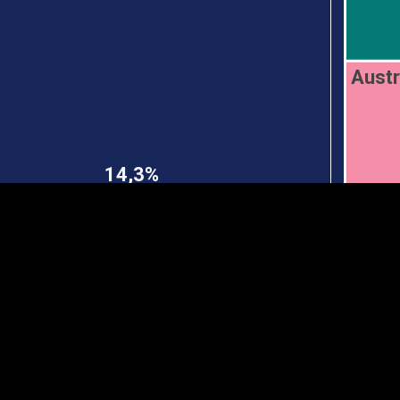
Austr
EST
|
ENG
14,3%
Manner
Partner
M
DETAILSUS
VÄRV
K
Infograafikud
erritooriumid
Selgitused