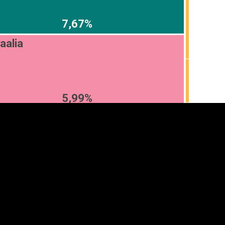
7,67%
aalia
5,99%
anner
üpsiste sätted