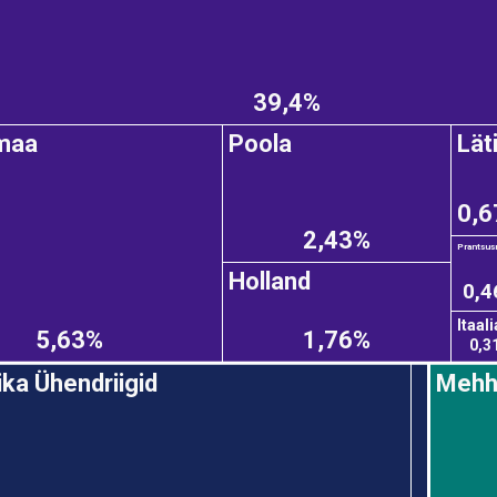
39,4%
maa
Poola
Lät
0,
2,43%
Prantsus
Holland
0,4
Itaali
5,63%
1,76%
0,3
ka Ühendriigid
Mehh