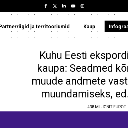
Partnerriigid ja territooriumid
Kaup
Infogra
Eesti
Partnerriigid ja territooriumid
Kuhu Eesti ekspordi
Kaup
kaupa: Seadmed kõne
Infograafikud
muude andmete vast
Selgitused
muundamiseks, ed.
438 MILJONIT EUROT