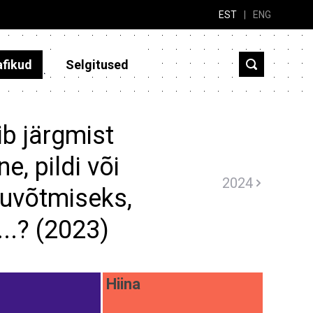
EST
|
ENG
afikud
Selgitused
b järgmist
, pildi või
2024
uvõtmiseks,
..? (2023)
Hiina