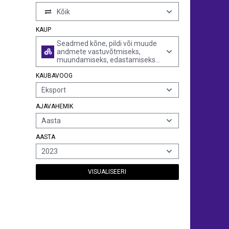
Kõik
KAUP
Seadmed kõne, pildi või muude
andmete vastuvõtmiseks,
muundamiseks, edastamiseks
või regenereerimiseks, sh
KAUBAVOOG
kommunikatsiooni- ja
marsruutimisseadmed
Eksport
AJAVAHEMIK
Aasta
AASTA
2023
VISUALISEERI