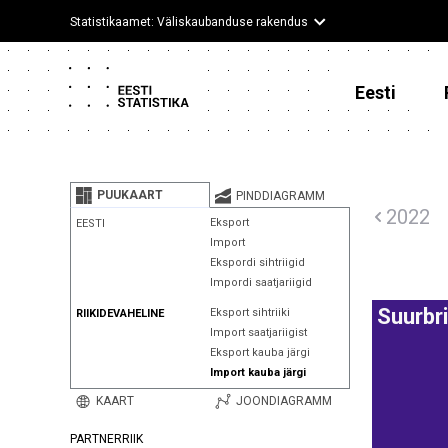
Statistikaamet: Väliskaubanduse rakendus
Eesti
PUUKAART
PINDDIAGRAMM
2022
Eksport
EESTI
Import
Ekspordi sihtriigid
Impordi saatjariigid
Suurbr
Eksport sihtriiki
RIIKIDEVAHELINE
Import saatjariigist
Eksport kauba järgi
Import kauba järgi
KAART
JOONDIAGRAMM
PARTNERRIIK