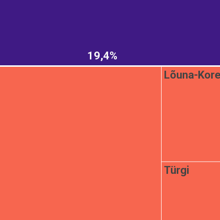
19,4%
Lõuna-Kor
Türgi