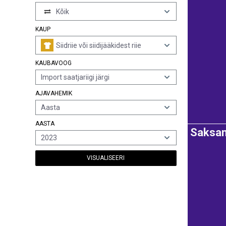
Kõik
KAUP
Siidriie või siidijääkidest riie
KAUBAVOOG
Import saatjariigi järgi
AJAVAHEMIK
Aasta
AASTA
Saksa
2023
VISUALISEERI