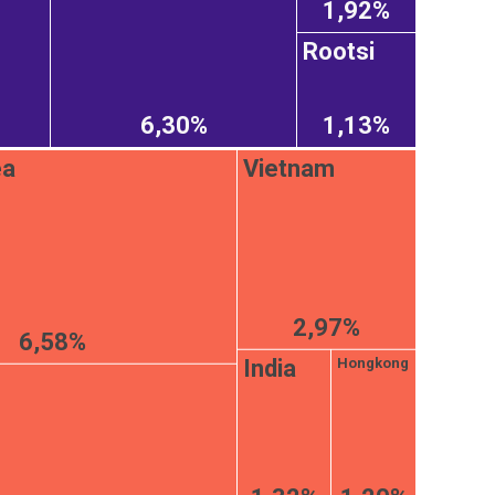
1,92%
Rootsi
6,30%
1,13%
ea
Vietnam
2,97%
6,58%
India
Hongkong