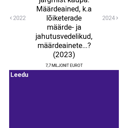
Määrdeained, k.a
lõiketerade
2022
2024
määrde- ja
jahutusvedelikud,
määrdeainete...?
(2023)
7,7 MILJONIT EUROT
Leedu