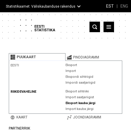
EST
|
ENG
Statistikaamet: Väliskaubanduse rakendus
Eesti
Partnerriigid ja territooriumid
PUUKAART
PINDDIAGRAMM
Kaup
Eksport
EESTI
Import
Infograafikud
Ekspordi sihtriigid
Impordi saatjariigid
Selgitused
Eksport sihtriiki
RIIKIDEVAHELINE
Import saatjariigist
Eksport kauba järgi
Import kauba järgi
KAART
JOONDIAGRAMM
PARTNERRIIK