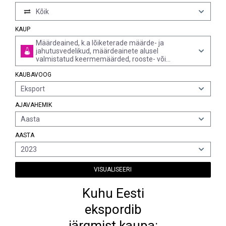
Kõik
KAUP
Määrdeained, k.a lõiketerade määrde- ja
jahutusvedelikud, määrdeainete alusel
valmistatud keermemäärded, rooste- või
korrosioonitõrjevahendid ja vormimäärded, ning
KAUBAVOOG
õlid või määrdeained tekstiilmaterjalide, naha,
karusnaha jm materjalide töötlemiseks (v.a
Eksport
valmistised, mis sisaldavad põhikomponendina
üle 70% massist naftaõlisid või bituminoossetest
AJAVAHEMIK
mineraalidest saadud õlisid)
Aasta
AASTA
2023
VISUALISEERI
Kuhu Eesti
ekspordib
järgmist kaupa: