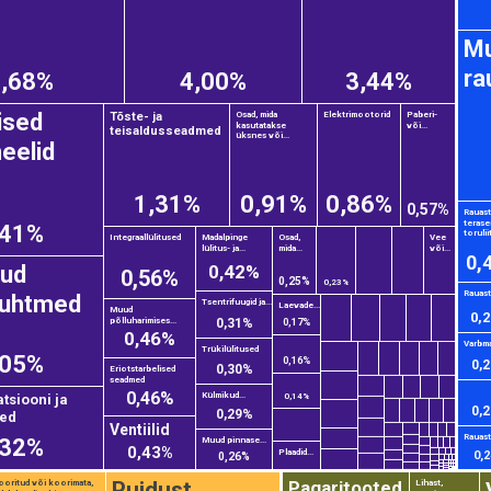
M
ra
4,68%
4,00%
3,44%
lised
Tõste- ja
Osad, mida
Elektrimootorid
Paberi-
kasutatakse
või...
teisaldusseadmed
üksnes või...
eelid
1,31%
0,91%
0,86%
0,57%
Rauast
terase
,41%
torulii
Integraallülitused
Madalpinge
Osad,
Vee
lülitus- ja...
mida...
või...
0,
tud
0,42%
0,56%
0,25%
0,23%
Rauast 
ijuhtmed
Tsentrifuugid ja...
Laevade...
Muud
0,
põlluharimises...
0,31%
0,17%
0,46%
Varbmat
Trükilülitused
,05%
0,16%
0,
0,30%
Eriotstarbelised
seadmed
0,46%
Külmikud...
siooni ja
0,14%
0,
0,29%
ed
Ventiilid
Rauast 
,32%
Muud pinnase...
0,43%
Plaadid...
0,
0,26%
Pagaritooted
Puidust
ooritud või koorimata,
Lihast,