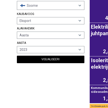
Soome
KAUBAVOOG
Eksport
Elektri
AJAVAHEMIK
juhtpan
Aasta
AASTA
2023
2
Isoleri
VISUALISEERI
elektr
2
Kommunikat
sideseadm
1
Töötlemata puit, k