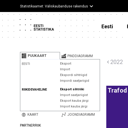
Statistikaamet: Väliskaubanduse rakendus
Eesti
PUUKAART
PINDDIAGRAMM
2022
Eksport
EESTI
Import
Ekspordi sihtriigid
Impordi saatjariigid
Trafod
Eksport sihtriiki
RIIKIDEVAHELINE
Import saatjariigist
Eksport kauba järgi
Import kauba järgi
KAART
JOONDIAGRAMM
PARTNERRIIK