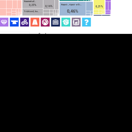
Raamatud...
Rapsi-, rüpsi- või...
0,25%
0,16%
0,21%
0,46%
Trükised, ka...
aubajaotis
üpsiste sätted