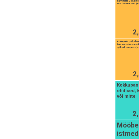
kantimata või jämed
töötlemata puit jal
2
Küttepuit palkiden
haokubudena vm kuj
-pilpad; saepuru ja
2
Kokkupan
ehitised,
või mitte
2
Mööbel
istmed