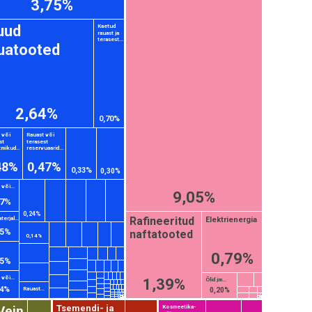
3,75%
uud
Kaetud
rauast ja
terasest...
uatooted
2,64%
0,70%
 või
Rauast või
st
terasest
tmikud...
reservuaarid...
48%
0,47%
0,33%
0,30%
või...
9,05%
27%
0,24%
Rafineeritud
Elektrienergia
erjal...
25%
naftatooted
0,14%
0,79%
25%
või...
1,39%
Õlid jm...
24%
Rauast...
0,20%
Vein
Tsemendi- ja
Kosmeetika-