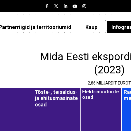
Partnerriigid ja territooriumid
Kaup
Infogra
Eesti
Partnerriigid ja territooriumid
Mida Eesti ekspor
Kaup
(2023)
Infograafikud
2,86 MILJARDIT EUROT
Selgitused
Tõste-, teisaldus-
Ra
Elektrimootorite
osad
ja ehitusmasinate
me
osad