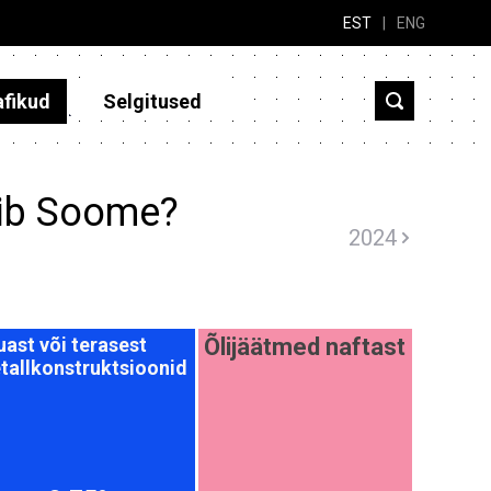
EST
|
ENG
afikud
Selgitused
dib Soome?
2024
Õlijäätmed naftast
uast või terasest
tallkonstruktsioonid