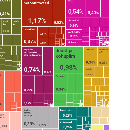
või...
betoonitooted
0,54%
0,40%
0,41%
1,17%
Lõhnaõlid...
Vesi,
Jäätis
0,52%
ka...
jm...
0,24%
Turvaklaas
0,20%
Antifriisid ja...
0,14%
0,19%
0,37%
Metaani...
0,12%
d...
Juust ja
Nägemist
Dressid...
Meeste
korrigeeriva,
või...
kohupiim
silmi kaitsva vm...
 ja...
0,34%
0,29%
0,98%
0,74%
Naiste...
0,37%
d
0,15%
Petipiim...
0,34%
0,29%
0,17%
..
Karbid,
Rapsi- või...
kastid,
uud
0,28%
kotid jm...
stist...
Kuivatatud...
0,39%
0,28%
,30%
0,26%