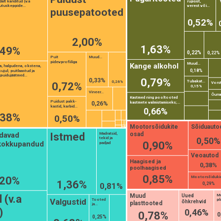
alt kanditud (v.a
rupsist,
utuskeppide...
verest või...
puusepatooted
0,52%
2,00%
1,63%
,49%
0,22%
0,22%
Puit
Muud...
pidevprofiiliga
Muud...
Kange alkohol
a, halgudena, okstena,
0,18%
ul; puitlaastud ja
 puidujäätmed...
0,79%
0,33%
Tubakat...
0,26%
0,72%
Vorsti
0,15%
Vineer...
Õuna-
Kastmed ning pooltooted
Puidust pakk-
kastmete valmistamiseks;...
0,26%
kastid, karbid...
0,66%
,38%
0,50%
Mootorsõidukite
Sõiduauto
osad
davad
Istmed
Madratsid,
0,50%
tekid ja
0,90%
 kokkupandud
padjad
Veoautod
Haagised ja
0,38%
poolhaagised
0,85%
,20%
Mootorsõidukid.
1,36%
0,29%
0,81%
Muud
Uued
M
 (v.a
Valgustid
Tooted
pla
õhkrehvid
plasttooted
ja...
)
0,46%
0,78%
0
0,25%