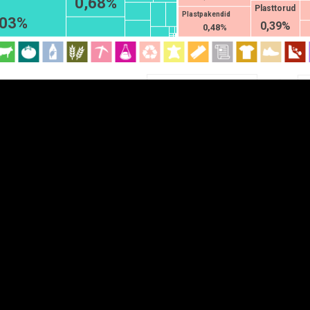
0,68%
Plasttorud
EST
|
ENG
Plastpakendid
,03%
0,39%
0,48%
Jaotis
HS2
HS4
HS6
K
DETAILSUS
VÄRV
K
Infograafikud
erritooriumid
Selgitused
Tagasiside