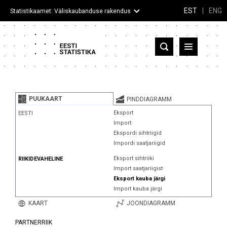
EST
|
ENG
Statistikaamet: Väliskaubanduse rakendus
Eesti
Partnerriigid ja territooriumid
PUUKAART
PINDDIAGRAMM
Kaup
Eksport
EESTI
Import
Infograafikud
Ekspordi sihtriigid
Impordi saatjariigid
Selgitused
Eksport sihtriiki
RIIKIDEVAHELINE
Import saatjariigist
Eksport kauba järgi
Import kauba järgi
KAART
JOONDIAGRAMM
PARTNERRIIK