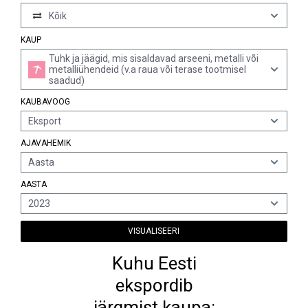
Kõik
KAUP
Tuhk ja jäägid, mis sisaldavad arseeni, metalli või
metalliühendeid (v.a raua või terase tootmisel
saadud)
KAUBAVOOG
Eksport
AJAVAHEMIK
Aasta
AASTA
2023
VISUALISEERI
Kuhu Eesti
ekspordib
järgmist kaupa: