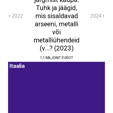
Tuhk ja jäägid,
mis sisaldavad
2022
2024
arseeni, metalli
või
metalliühendeid
(v...? (2023)
1,1 MILJONIT EUROT
Itaalia