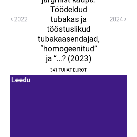
Töödeldud
tubakas ja
2022
2024
tööstuslikud
tubakaasendajad,
“homogeenitud”
ja “...? (2023)
341 TUHAT EUROT
Leedu