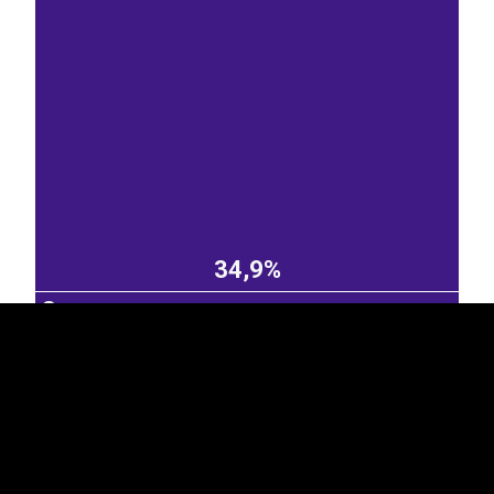
EST
|
ENG
34,9%
Soome