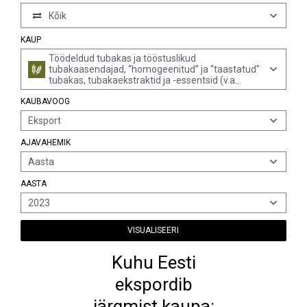
Kõik
KAUP
Töödeldud tubakas ja tööstuslikud
tubakaasendajad, “homogeenitud” ja “taastatud”
tubakas, tubakaekstraktid ja -essentsid (v.a
sigarid, k.a manilla sigarid, sigarillod ja sigaretid)
KAUBAVOOG
Eksport
AJAVAHEMIK
Aasta
AASTA
2023
VISUALISEERI
Kuhu Eesti
ekspordib
järgmist kaupa: