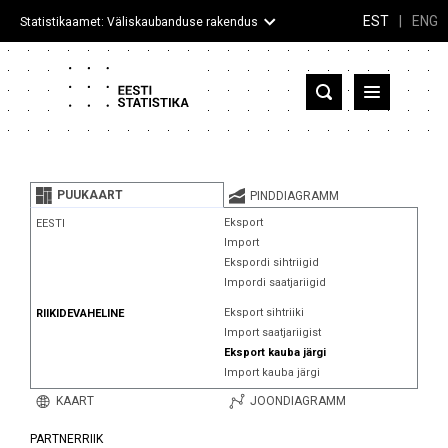
EST
|
ENG
Statistikaamet: Väliskaubanduse rakendus
Eesti
Partnerriigid ja territooriumid
PUUKAART
PINDDIAGRAMM
Kaup
Eksport
EESTI
Import
Infograafikud
Ekspordi sihtriigid
Impordi saatjariigid
Selgitused
Eksport sihtriiki
RIIKIDEVAHELINE
Import saatjariigist
Eksport kauba järgi
Import kauba järgi
KAART
JOONDIAGRAMM
PARTNERRIIK