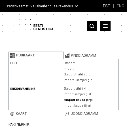
EST
|
ENG
Statistikaamet: Väliskaubanduse rakendus
Eesti
Partnerriigid ja territooriumid
PUUKAART
PINDDIAGRAMM
Kaup
Eksport
EESTI
Import
Infograafikud
Ekspordi sihtriigid
Impordi saatjariigid
Selgitused
Eksport sihtriiki
RIIKIDEVAHELINE
Import saatjariigist
Eksport kauba järgi
Import kauba järgi
KAART
JOONDIAGRAMM
PARTNERRIIK