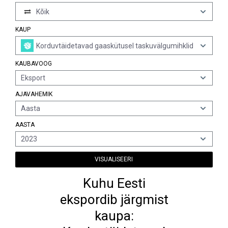
Kõik
KAUP
Korduvtäidetavad gaaskütusel taskuvälgumihklid
KAUBAVOOG
Eksport
AJAVAHEMIK
Aasta
AASTA
2023
VISUALISEERI
Kuhu Eesti
ekspordib järgmist
kaupa: