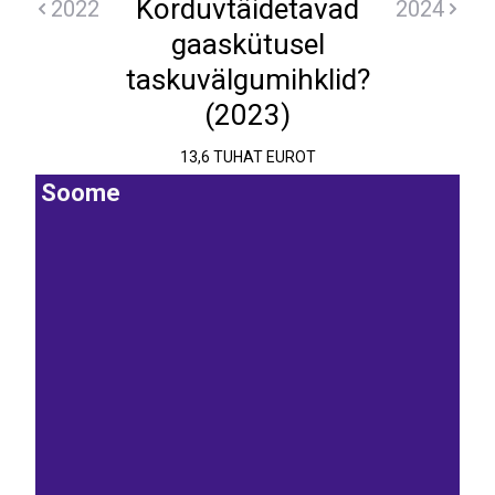
Korduvtäidetavad
2022
2024
gaaskütusel
taskuvälgumihklid?
(2023)
13,6 TUHAT EUROT
Soome