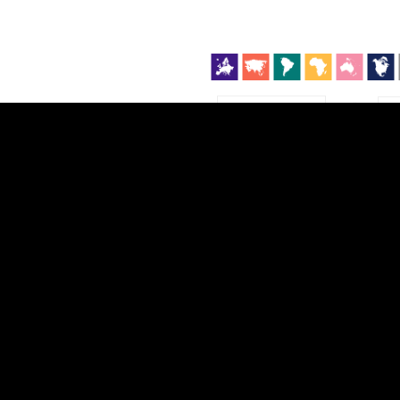
EST
|
ENG
Manner
Partner
M
DETAILSUS
VÄRV
K
Infograafikud
erritooriumid
Selgitused
Tagasiside