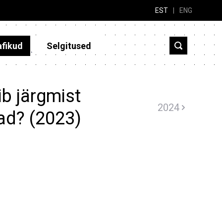
EST
|
ENG
afikud
Selgitused
b järgmist
2024
ad? (2023)