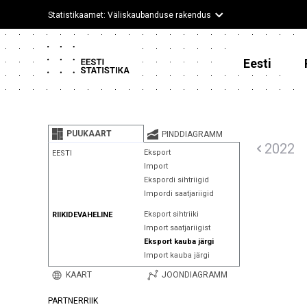
Statistikaamet: Väliskaubanduse rakendus
Eesti
PUUKAART
PINDDIAGRAMM
2022
Eksport
EESTI
Import
Ekspordi sihtriigid
Impordi saatjariigid
Eksport sihtriiki
RIIKIDEVAHELINE
Import saatjariigist
Eksport kauba järgi
Import kauba järgi
KAART
JOONDIAGRAMM
PARTNERRIIK