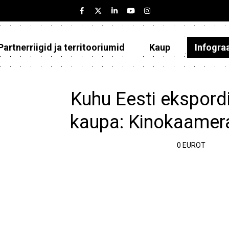
Partnerriigid ja territooriumid
Kaup
Infogra
Eesti
Partnerriigid ja territooriumid
Kuhu Eesti ekspordi
Kaup
kaupa: Kinokaamer
Infograafikud
0 EUROT
Selgitused