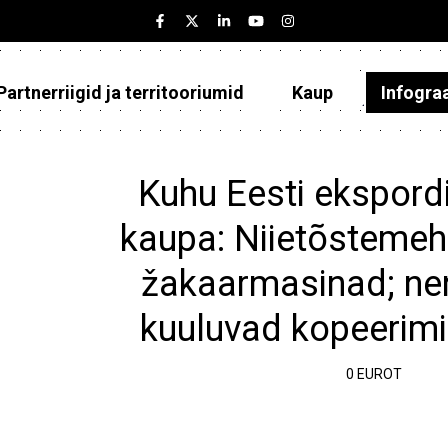
Partnerriigid ja territooriumid
Kaup
Infogra
Eesti
Partnerriigid ja territooriumid
Kuhu Eesti ekspordi
Kaup
kaupa: Niietõstemeh
Infograafikud
žakaarmasinad; ne
Selgitused
kuuluvad kopeerimi.
0 EUROT