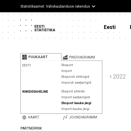
Statistikaamet: Väliskaubanduse rakendus
Eesti
PUUKAART
PINDDIAGRAMM
Eksport
EESTI
Import
2022
Ekspordi sihtriigid
Impordi saatjariigid
Eksport sihtriiki
RIIKIDEVAHELINE
Import saatjariigist
Eksport kauba järgi
Import kauba järgi
KAART
JOONDIAGRAMM
PARTNERRIIK