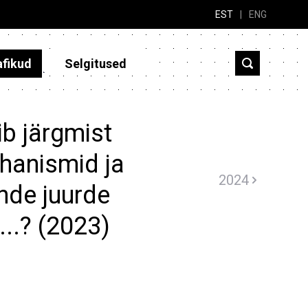
EST
|
ENG
afikud
Selgitused
b järgmist
hanismid ja
2024
nde juurde
..? (2023)