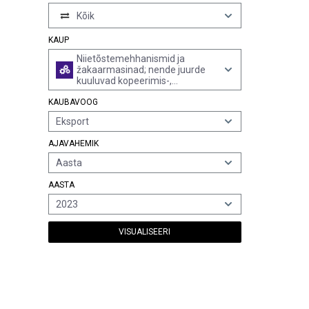
Kõik
KAUP
Niietõstemehhanismid ja
žakaarmasinad; nende juurde
kuuluvad kopeerimis-,
perforeerimis- või
KAUBAVOOG
koostemasinad
Eksport
AJAVAHEMIK
Aasta
AASTA
2023
VISUALISEERI