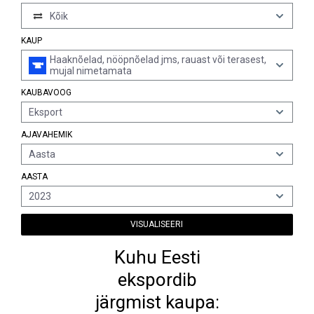
Kõik
KAUP
Haaknõelad, nööpnõelad jms, rauast või terasest,
mujal nimetamata
KAUBAVOOG
Eksport
AJAVAHEMIK
Aasta
AASTA
2023
VISUALISEERI
Kuhu Eesti
ekspordib
järgmist kaupa: