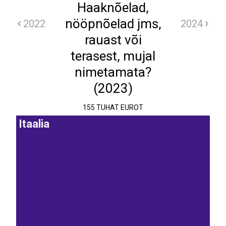
Haaknõelad,
nööpnõelad jms,
2022
2024
rauast või
terasest, mujal
nimetamata?
(2023)
155 TUHAT EUROT
Itaalia