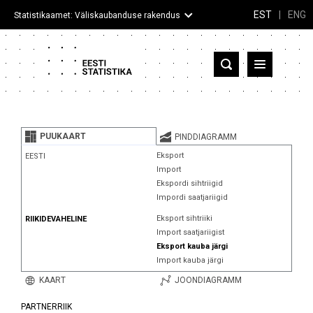
EST
|
ENG
Statistikaamet: Väliskaubanduse rakendus
Eesti
Partnerriigid ja territooriumid
PUUKAART
PINDDIAGRAMM
Kaup
Eksport
EESTI
Import
Infograafikud
Ekspordi sihtriigid
Impordi saatjariigid
Selgitused
Eksport sihtriiki
RIIKIDEVAHELINE
Import saatjariigist
Eksport kauba järgi
Import kauba järgi
KAART
JOONDIAGRAMM
PARTNERRIIK