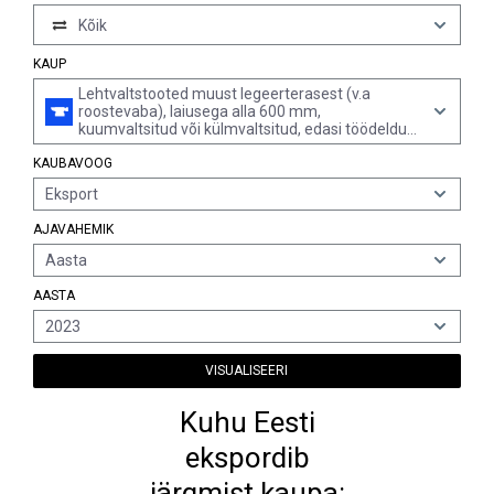
Kõik
KAUP
Lehtvaltstooted muust legeerterasest (v.a
roostevaba), laiusega alla 600 mm,
kuumvaltsitud või külmvaltsitud, edasi töödeldud
(v.a tooted kiirlõiketerasest või elektrotehnilisest
KAUBAVOOG
räniterasest)
Eksport
AJAVAHEMIK
Aasta
AASTA
2023
VISUALISEERI
Kuhu Eesti
ekspordib
järgmist kaupa: