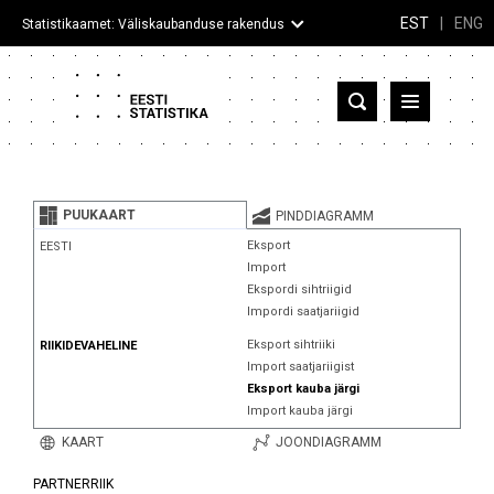
EST
|
ENG
Statistikaamet: Väliskaubanduse rakendus
Eesti
Partnerriigid ja territooriumid
PUUKAART
PINDDIAGRAMM
Kaup
Eksport
EESTI
Import
Infograafikud
Ekspordi sihtriigid
Impordi saatjariigid
Selgitused
Eksport sihtriiki
RIIKIDEVAHELINE
Import saatjariigist
Eksport kauba järgi
Import kauba järgi
KAART
JOONDIAGRAMM
PARTNERRIIK