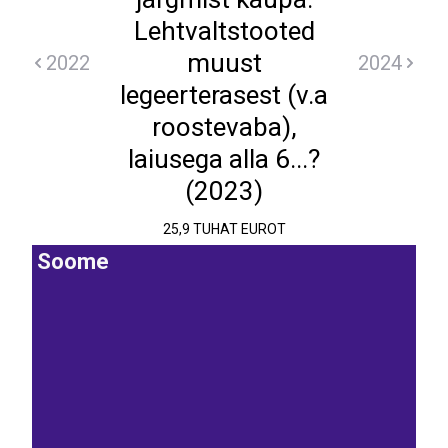
Lehtvaltstooted
muust
2022
2024
legeerterasest (v.a
roostevaba),
laiusega alla 6...?
(2023)
25,9 TUHAT EUROT
Soome