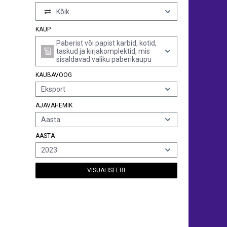
Kõik
KAUP
Paberist või papist karbid, kotid,
taskud ja kirjakomplektid, mis
sisaldavad valiku paberikaupu
KAUBAVOOG
Eksport
AJAVAHEMIK
Aasta
AASTA
2023
VISUALISEERI