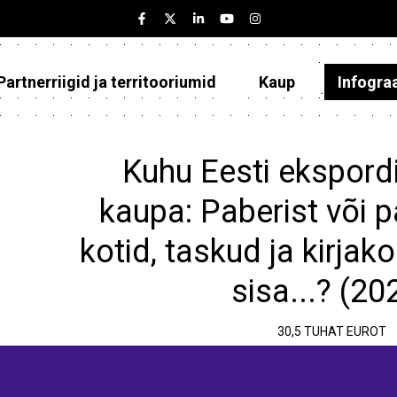
Partnerriigid ja territooriumid
Kaup
Infogra
Eesti
Partnerriigid ja territooriumid
Kuhu Eesti ekspordi
Kaup
kaupa: Paberist või p
Infograafikud
kotid, taskud ja kirjak
Selgitused
sisa...? (20
30,5 TUHAT EUROT
e