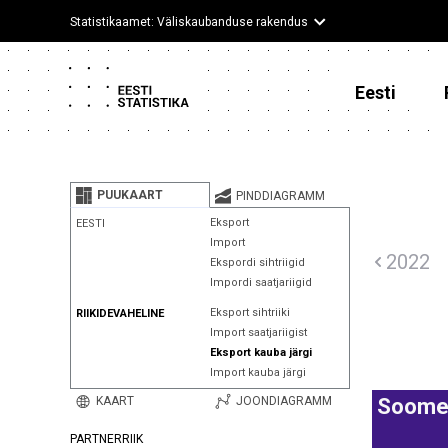
Statistikaamet: Väliskaubanduse rakendus
Eesti
PUUKAART
PINDDIAGRAMM
Eksport
EESTI
Import
2022
Ekspordi sihtriigid
Impordi saatjariigid
Eksport sihtriiki
RIIKIDEVAHELINE
Import saatjariigist
Eksport kauba järgi
Import kauba järgi
KAART
JOONDIAGRAMM
Soom
PARTNERRIIK