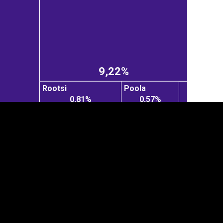
9,22%
Rootsi
Poola
0,81%
0,57%
anner
üpsiste sätted