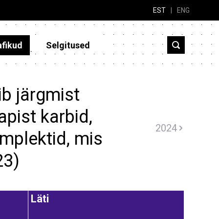
EST
|
ENG
afikud
Selgitused
b järgmist
apist karbid,
2024
omplektid, mis
23)
Läti