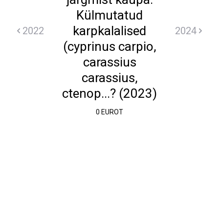
Külmutatud
karpkalalised
2022
2024
(cyprinus carpio,
carassius
carassius,
ctenop...? (2023)
0 EUROT