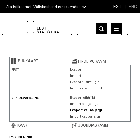
EST
|
ENG
Statistikaamet: Väliskaubanduse rakendus
Eesti
Partnerriigid ja territooriumid
PUUKAART
PINDDIAGRAMM
Kaup
Eksport
EESTI
Import
Infograafikud
Ekspordi sihtriigid
Impordi saatjariigid
Selgitused
Eksport sihtriiki
RIIKIDEVAHELINE
Import saatjariigist
Eksport kauba järgi
Import kauba järgi
KAART
JOONDIAGRAMM
PARTNERRIIK