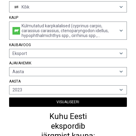
Kõik
KAUP
Külmutatud karpkalalised (cyprinus carpio,
carassius carassius, ctenoparyngodon idellus,
hypophthalmichthys spp., cirrhinus spp.,
mylopharynodon piceus)
KAUBAVOOG
Eksport
AJAVAHEMIK
Aasta
AASTA
2023
VISUALISEERI
Kuhu Eesti
ekspordib
järgmist kaupa: