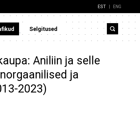
EST
|
ENG
afikud
Selgitused
aupa: Aniliin ja selle
norgaanilised ja
2013-2023)