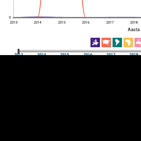
0
0
2013
2014
2015
2016
2017
2018
EST
|
ENG
Aasta
2013
2014
2015
2016
2017
2018
Aasta
2013
2014
2015
2016
2017
2018
Y-
Manner
TELG
K
Infograafikud
erritooriumid
Selgitused
Tagasiside