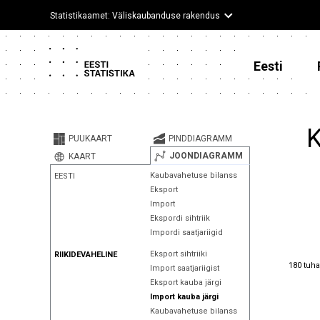
Statistikaamet: Väliskaubanduse rakendus
Eesti
K
PUUKAART
PINDDIAGRAMM
JOONDIAGRAMM
KAART
Kaubavahetuse bilanss
EESTI
Eksport
Import
Ekspordi sihtriik
Impordi saatjariigid
Eksport sihtriiki
RIIKIDEVAHELINE
180 tuha
180 tuha
Import saatjariigist
Eksport kauba järgi
Import kauba järgi
Kaubavahetuse bilanss