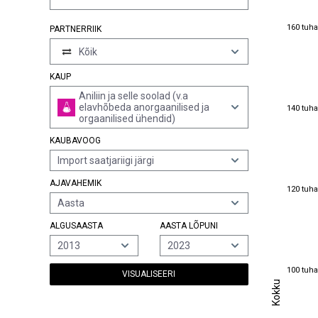
160 tuha
160 tuha
PARTNERRIIK
Kõik
KAUP
Aniliin ja selle soolad (v.a
140 tuha
elavhõbeda anorgaanilised ja
140 tuha
orgaanilised ühendid)
KAUBAVOOG
Import saatjariigi järgi
AJAVAHEMIK
120 tuha
120 tuha
Aasta
ALGUSAASTA
AASTA LÕPUNI
2013
2023
100 tuha
100 tuha
VISUALISEERI
Kokku
Kokku