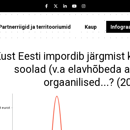
Partnerriigid ja territooriumid
Kaup
Infogra
Eesti
Partnerriigid ja territooriumid
ust Eesti impordib järgmist k
Kaup
soolad (v.a elavhõbeda a
Infograafikud
orgaanilised...? (
Selgitused
t eurot
t eurot