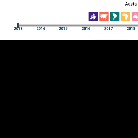
Aasta
EST
|
ENG
2013
2014
2015
2016
2017
2018
Aasta
2013
2014
2015
2016
2017
2018
Y-
Manner
TELG
K
Infograafikud
erritooriumid
Selgitused
Tagasiside