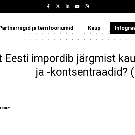
Partnerriigid ja territooriumid
Kaup
Infogra
Eesti
Partnerriigid ja territooriumid
t Eesti impordib järgmist k
Kaup
ja -kontsentraadid?
Infograafikud
Selgitused
t eurot
t eurot