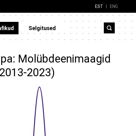
EST
|
ENG
afikud
Selgitused
aupa: Molübdeenimaagid
 (2013-2023)