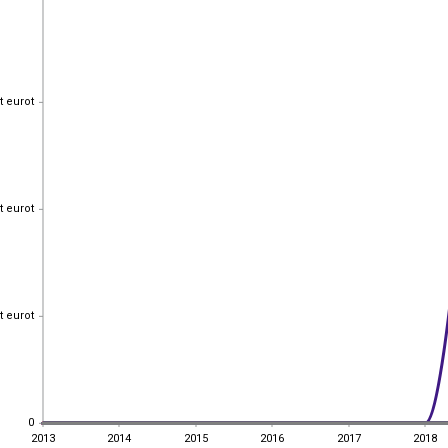
t eurot
t eurot
t eurot
t eurot
t eurot
t eurot
0
0
2013
2014
2015
2016
2017
2018