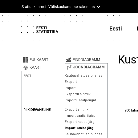
Statistikaamet: Väliskaubanduse rakendus
Eesti
Kus
PUUKAART
PINDDIAGRAMM
JOONDIAGRAMM
KAART
Kaubavahetuse bilanss
EESTI
Eksport
Import
Ekspordi sihtriik
Impordi saatjariigid
900 tuha
Eksport sihtriiki
RIIKIDEVAHELINE
900 tuha
Import saatjariigist
Eksport kauba järgi
Import kauba järgi
Kaubavahetuse bilanss