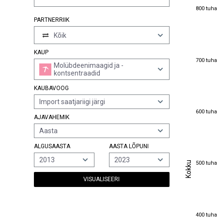
800 tuha
800 tuha
PARTNERRIIK
Kõik
KAUP
700 tuha
700 tuha
Molübdeenimaagid ja -
kontsentraadid
KAUBAVOOG
Import saatjariigi järgi
600 tuha
600 tuha
AJAVAHEMIK
Aasta
ALGUSAASTA
AASTA LÕPUNI
2013
2023
Kokku
500 tuha
Kokku
500 tuha
VISUALISEERI
400 tuha
400 tuha