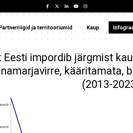
Partnerriigid ja territooriumid
Kaup
Infogra
Eesti
Partnerriigid ja territooriumid
 Eesti impordib järgmist kau
Kaup
inamarjavirre, kääritamata, b
Infograafikud
(2013-202
Selgitused
 eurot
 eurot
 eurot
 eurot