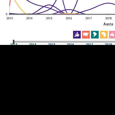
0
0
2013
2014
2015
2016
2017
2018
EST
|
ENG
Aasta
2013
2014
2015
2016
2017
2018
Aasta
2013
2014
2015
2016
2017
2018
Y-
Manner
TELG
K
Infograafikud
erritooriumid
Selgitused
Tagasiside