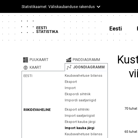
Statistikaamet: Väliskaubanduse rakendus
Eesti
Kust
PUUKAART
PINDDIAGRAMM
JOONDIAGRAMM
KAART
vi
Kaubavahetuse bilanss
EESTI
Eksport
Import
Ekspordi sihtriik
Impordi saatjariigid
70 tuhat
70 tuhat
Eksport sihtriiki
RIIKIDEVAHELINE
Import saatjariigist
Eksport kauba järgi
Import kauba järgi
65 tuhat
65 tuhat
Kaubavahetuse bilanss