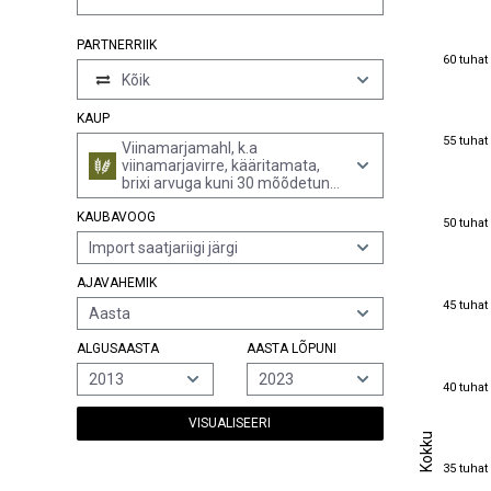
PARTNERRIIK
60 tuhat
60 tuhat
Kõik
KAUP
55 tuhat
55 tuhat
Viinamarjamahl, k.a
viinamarjavirre, kääritamata,
brixi arvuga kuni 30 mõõdetuna
20°c juures, suhkru- või muu
KAUBAVOOG
magusainelisandiga või ilma (v.a
50 tuhat
50 tuhat
piirituselisandiga)
Import saatjariigi järgi
AJAVAHEMIK
45 tuhat
45 tuhat
Aasta
ALGUSAASTA
AASTA LÕPUNI
2013
2023
40 tuhat
40 tuhat
VISUALISEERI
Kokku
Kokku
35 tuhat
35 tuhat