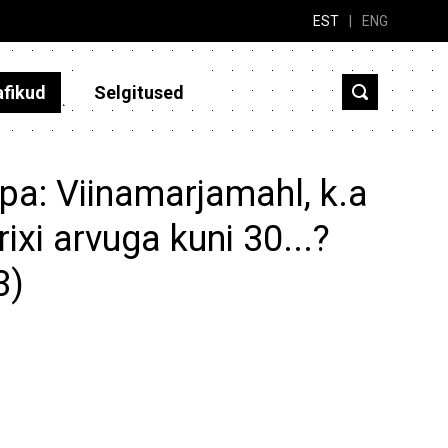
EST
|
ENG
afikud
Selgitused
pa: Viinamarjamahl, k.a
rixi arvuga kuni 30...?
3)