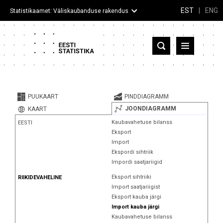
EST
|
ENG
Statistikaamet: Väliskaubanduse rakendus
Eesti
Partnerriigid ja territooriumid
PUUKAART
PINDDIAGRAMM
Kaup
JOONDIAGRAMM
KAART
Kaubavahetuse bilanss
EESTI
Infograafikud
Eksport
Import
Selgitused
Ekspordi sihtriik
Impordi saatjariigid
Eksport sihtriiki
RIIKIDEVAHELINE
Import saatjariigist
Eksport kauba järgi
Import kauba järgi
Kaubavahetuse bilanss