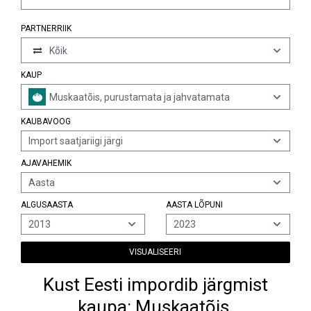
PARTNERRIIK
Kõik
KAUP
Muskaatõis, purustamata ja jahvatamata
KAUBAVOOG
Import saatjariigi järgi
AJAVAHEMIK
Aasta
ALGUSAASTA
AASTA LÕPUNI
2013
2023
VISUALISEERI
Kust Eesti impordib järgmist
kaupa: Muskaatõis,