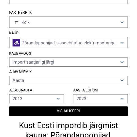
PARTNERRIIK
Kõik
KAUP
Põrandapoonijad, sisseehitatud elektrimootoriga
KAUBAVOOG
Import saatjariigi järgi
AJAVAHEMIK
Aasta
ALGUSAASTA
AASTA LÕPUNI
2013
2023
VISUALISEERI
Kust Eesti impordib järgmist
kaupa: Põrandapoonijad,