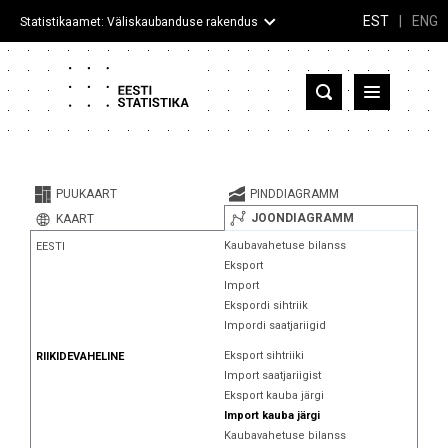
EST
|
ENG
Statistikaamet: Väliskaubanduse rakendus
Eesti
Partnerriigid ja territooriumid
PUUKAART
PINDDIAGRAMM
Kaup
JOONDIAGRAMM
KAART
Kaubavahetuse bilanss
EESTI
Infograafikud
Eksport
Import
Selgitused
Ekspordi sihtriik
Impordi saatjariigid
Eksport sihtriiki
RIIKIDEVAHELINE
Import saatjariigist
Eksport kauba järgi
Import kauba järgi
Kaubavahetuse bilanss