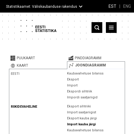
EST
|
ENG
Statistikaamet: Väliskaubanduse rakendus
Eesti
Partnerriigid ja territooriumid
PUUKAART
PINDDIAGRAMM
Kaup
JOONDIAGRAMM
KAART
Kaubavahetuse bilanss
EESTI
Infograafikud
Eksport
Import
Selgitused
Ekspordi sihtriik
Impordi saatjariigid
Eksport sihtriiki
RIIKIDEVAHELINE
Import saatjariigist
Eksport kauba järgi
Import kauba järgi
Kaubavahetuse bilanss