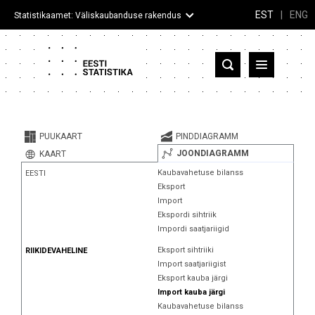
EST
|
ENG
Statistikaamet: Väliskaubanduse rakendus
Eesti
Partnerriigid ja territooriumid
PUUKAART
PINDDIAGRAMM
Kaup
JOONDIAGRAMM
KAART
Kaubavahetuse bilanss
EESTI
Infograafikud
Eksport
Import
Selgitused
Ekspordi sihtriik
Impordi saatjariigid
Eksport sihtriiki
RIIKIDEVAHELINE
Import saatjariigist
Eksport kauba järgi
Import kauba järgi
Kaubavahetuse bilanss