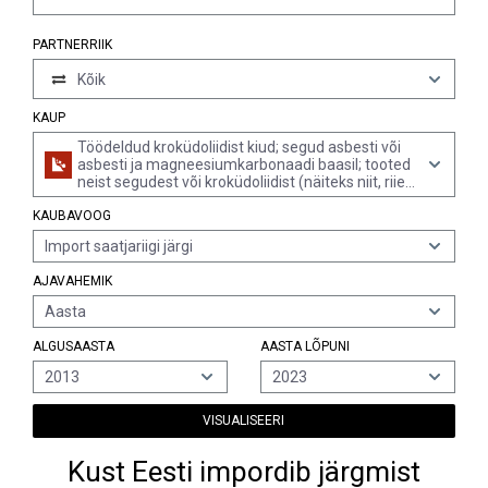
PARTNERRIIK
Kõik
KAUP
Töödeldud kroküdoliidist kiud; segud asbesti või
asbesti ja magneesiumkarbonaadi baasil; tooted
neist segudest või kroküdoliidist (näiteks niit, riie,
rõivad, peakatted, jalatsid, tihendid), tugevdatud
KAUBAVOOG
või tugevdamata (v.a hõõrdematerjalid
kroküdoliidist alusel, ning tooted
Import saatjariigi järgi
kroküliittsemendist)
AJAVAHEMIK
Aasta
ALGUSAASTA
AASTA LÕPUNI
2013
2023
VISUALISEERI
Kust Eesti impordib järgmist