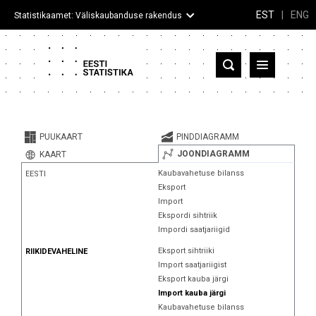
EST
|
ENG
Statistikaamet: Väliskaubanduse rakendus
Eesti
Partnerriigid ja territooriumid
PUUKAART
PINDDIAGRAMM
Kaup
JOONDIAGRAMM
KAART
Kaubavahetuse bilanss
EESTI
Infograafikud
Eksport
Import
Selgitused
Ekspordi sihtriik
Impordi saatjariigid
Eksport sihtriiki
RIIKIDEVAHELINE
Import saatjariigist
Eksport kauba järgi
Import kauba järgi
Kaubavahetuse bilanss