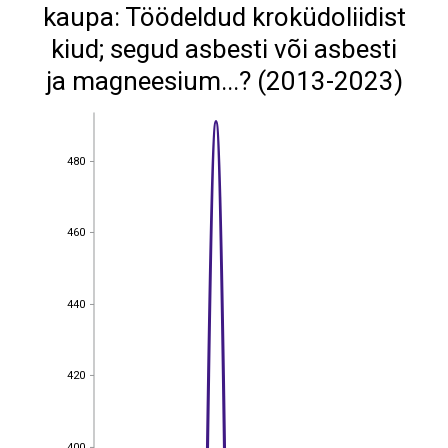
kaupa: Töödeldud kroküdoliidist
kiud; segud asbesti või asbesti
ja magneesium...? (2013-2023)
480
480
460
460
440
440
420
420
400
400