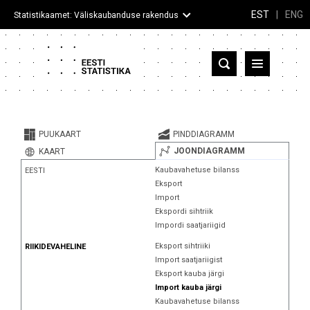
EST
|
ENG
Statistikaamet: Väliskaubanduse rakendus
Eesti
Partnerriigid ja territooriumid
PUUKAART
PINDDIAGRAMM
Kaup
JOONDIAGRAMM
KAART
Kaubavahetuse bilanss
EESTI
Infograafikud
Eksport
Import
Selgitused
Ekspordi sihtriik
Impordi saatjariigid
Eksport sihtriiki
RIIKIDEVAHELINE
Import saatjariigist
Eksport kauba järgi
Import kauba järgi
Kaubavahetuse bilanss