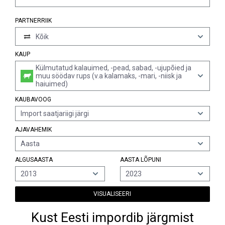
PARTNERRIIK
Kõik
KAUP
Külmutatud kalauimed, -pead, sabad, -ujupõied ja
muu söödav rups (v.a kalamaks, -mari, -niisk ja
haiuimed)
KAUBAVOOG
Import saatjariigi järgi
AJAVAHEMIK
Aasta
ALGUSAASTA
AASTA LÕPUNI
2013
2023
VISUALISEERI
Kust Eesti impordib järgmist