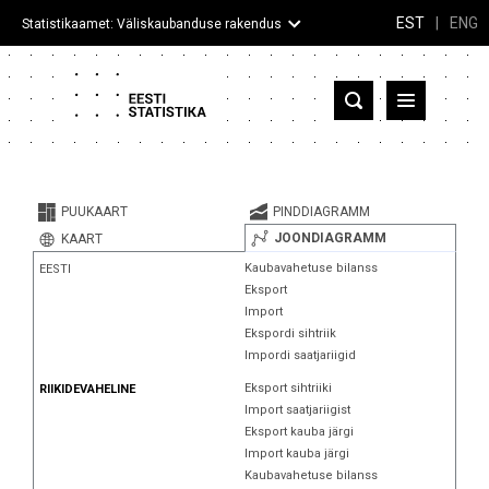
EST
|
ENG
Statistikaamet: Väliskaubanduse rakendus
Eesti
Partnerriigid ja territooriumid
PUUKAART
PINDDIAGRAMM
Kaup
JOONDIAGRAMM
KAART
Kaubavahetuse bilanss
EESTI
Infograafikud
Eksport
Import
Selgitused
Ekspordi sihtriik
Impordi saatjariigid
Eksport sihtriiki
RIIKIDEVAHELINE
Import saatjariigist
Eksport kauba järgi
Import kauba järgi
Kaubavahetuse bilanss