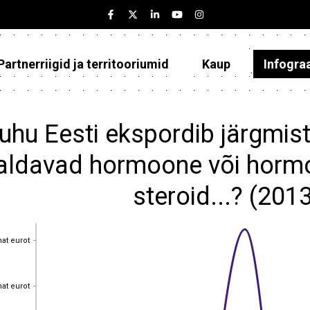
Partnerriigid ja territooriumid
Kaup
Infogra
Eesti
Partnerriigid ja territooriumid
uhu Eesti ekspordib järgmist
Kaup
aldavad hormoone või horm
Infograafikud
steroid...? (201
Selgitused
hat eurot
hat eurot
hat eurot
hat eurot