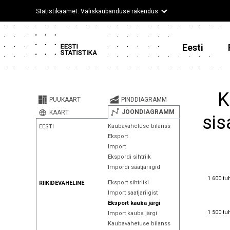
Statistikaamet: Väliskaubanduse rakendus
Eesti
K
PUUKAART
PINDDIAGRAMM
JOONDIAGRAMM
KAART
sis
Kaubavahetuse bilanss
EESTI
Eksport
Import
Ekspordi sihtriik
Impordi saatjariigid
1 600 tu
1 600 tu
Eksport sihtriiki
RIIKIDEVAHELINE
Import saatjariigist
Eksport kauba järgi
1 500 tu
1 500 tu
Import kauba järgi
Kaubavahetuse bilanss