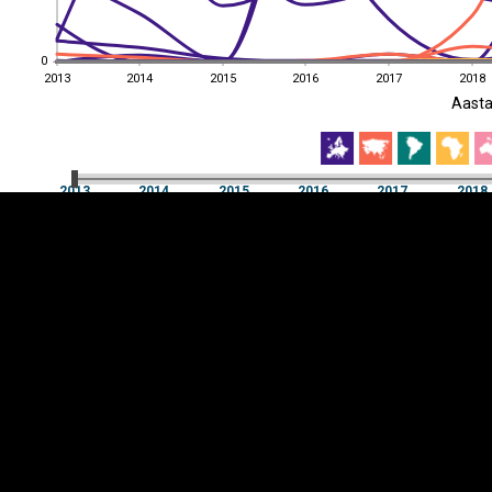
0
0
2013
2014
2015
2016
2017
2018
EST
|
ENG
Aast
2013
2014
2015
2016
2017
2018
Aast
2013
2014
2015
2016
2017
2018
Y-
Manner
TELG
K
Infograafikud
erritooriumid
Selgitused
Tagasiside