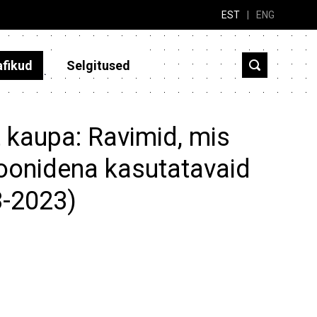
EST
|
ENG
afikud
Selgitused
 kaupa: Ravimid, mis
oonidena kasutatavaid
3-2023)