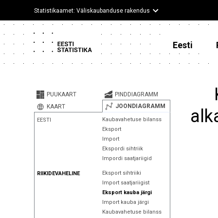
Statistikaamet: Väliskaubanduse rakendus
Eesti
PUUKAART
PINDDIAGRAMM
JOONDIAGRAMM
KAART
alk
Kaubavahetuse bilanss
EESTI
Eksport
Import
Ekspordi sihtriik
Impordi saatjariigid
Eksport sihtriiki
RIIKIDEVAHELINE
Import saatjariigist
Eksport kauba järgi
Import kauba järgi
Kaubavahetuse bilanss