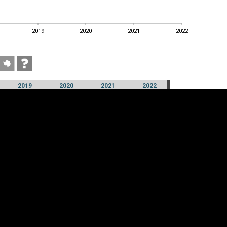
2019
2020
2021
2022
2019
2020
2021
2022
2019
2020
2021
2022
üpsiste sätted