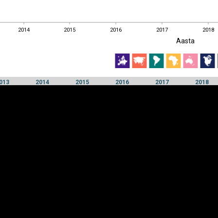
2014
2015
2016
2017
2018
EST
|
ENG
Aasta
2014
2015
2016
2017
2018
Aasta
013
2014
2015
2016
2017
2018
Y-
Manner
TELG
K
Infograafikud
erritooriumid
Selgitused
Tagasiside