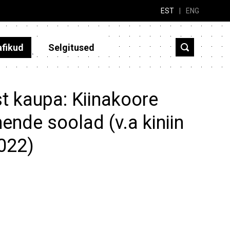
EST
|
ENG
afikud
Selgitused
t kaupa: Kiinakoore
nende soolad (v.a kiniin
2022)