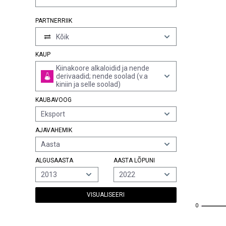
PARTNERRIIK
Kõik
KAUP
Kiinakoore alkaloidid ja nende
derivaadid; nende soolad (v.a
kiniin ja selle soolad)
KAUBAVOOG
Eksport
AJAVAHEMIK
Aasta
ALGUSAASTA
AASTA LÕPUNI
2013
2022
VISUALISEERI
0
0