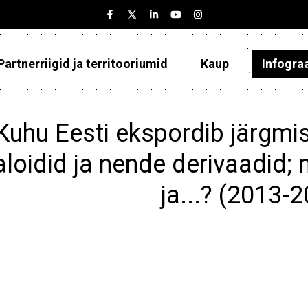
Partnerriigid ja territooriumid
Kaup
Infogra
Eesti
Partnerriigid ja territooriumid
Kuhu Eesti ekspordib järgmis
Kaup
aloidid ja nende derivaadid; 
Infograafikud
ja...? (2013-
Selgitused