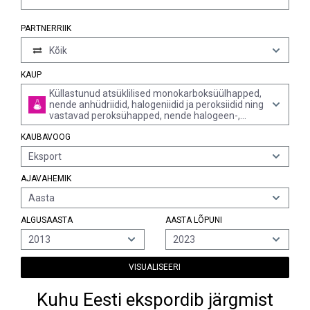
PARTNERRIIK
Kõik
KAUP
Küllastunud atsüklilised monokarboksüülhapped,
nende anhüdriidid, halogeniidid ja peroksiidid ning
vastavad peroksühapped, nende halogeen-,
sulfo-, nitro- ja nitrosoderivaadid
KAUBAVOOG
Eksport
AJAVAHEMIK
Aasta
ALGUSAASTA
AASTA LÕPUNI
2013
2023
VISUALISEERI
Kuhu Eesti ekspordib järgmist