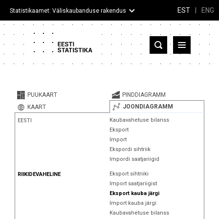
EST
|
ENG
Statistikaamet: Väliskaubanduse rakendus
Eesti
Partnerriigid ja territooriumid
PUUKAART
PINDDIAGRAMM
Kaup
JOONDIAGRAMM
KAART
Kaubavahetuse bilanss
EESTI
Infograafikud
Eksport
Import
Selgitused
Ekspordi sihtriik
Impordi saatjariigid
Eksport sihtriiki
RIIKIDEVAHELINE
Import saatjariigist
Eksport kauba järgi
Import kauba järgi
Kaubavahetuse bilanss