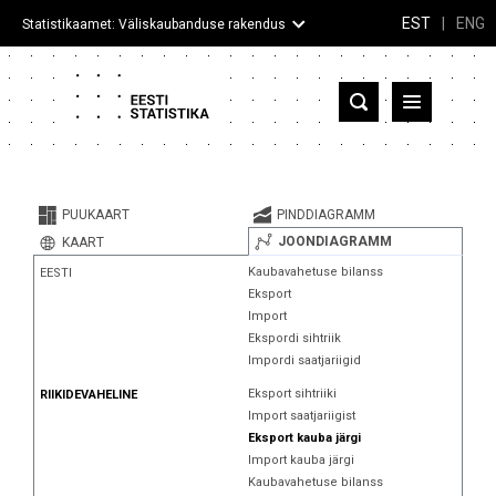
EST
|
ENG
Statistikaamet: Väliskaubanduse rakendus
Eesti
Partnerriigid ja territooriumid
PUUKAART
PINDDIAGRAMM
Kaup
JOONDIAGRAMM
KAART
Kaubavahetuse bilanss
EESTI
Infograafikud
Eksport
Import
Selgitused
Ekspordi sihtriik
Impordi saatjariigid
Eksport sihtriiki
RIIKIDEVAHELINE
Import saatjariigist
Eksport kauba järgi
Import kauba järgi
Kaubavahetuse bilanss