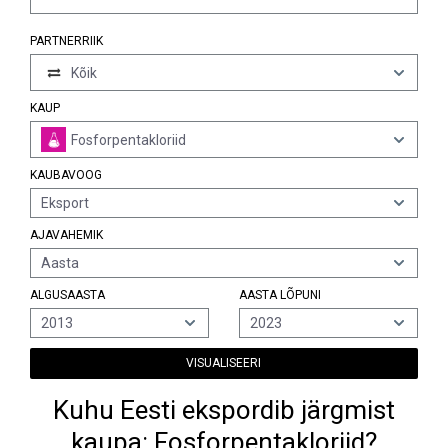
PARTNERRIIK
Kõik
KAUP
Fosforpentakloriid
KAUBAVOOG
Eksport
AJAVAHEMIK
Aasta
ALGUSAASTA
AASTA LÕPUNI
2013
2023
VISUALISEERI
Kuhu Eesti ekspordib järgmist
kaupa: Fosforpentakloriid?