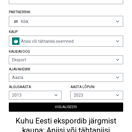
PARTNERRIIK
Kõik
KAUP
Aniisi või tähtaniisi seemned
KAUBAVOOG
Eksport
AJAVAHEMIK
Aasta
ALGUSAASTA
AASTA LÕPUNI
2013
2023
VISUALISEERI
Kuhu Eesti ekspordib järgmist
kaupa: Aniisi või tähtaniisi