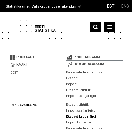
EST
|
ENG
Statistikaamet: Väliskaubanduse rakendus
Eesti
Partnerriigid ja territooriumid
PUUKAART
PINDDIAGRAMM
Kaup
JOONDIAGRAMM
KAART
Kaubavahetuse bilanss
EESTI
Infograafikud
Eksport
Import
Selgitused
Ekspordi sihtriik
Impordi saatjariigid
Eksport sihtriiki
RIIKIDEVAHELINE
Import saatjariigist
Eksport kauba järgi
Import kauba järgi
Kaubavahetuse bilanss