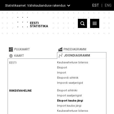
EST
|
ENG
Statistikaamet: Väliskaubanduse rakendus
Eesti
Partnerriigid ja territooriumid
PUUKAART
PINDDIAGRAMM
Kaup
JOONDIAGRAMM
KAART
Kaubavahetuse bilanss
EESTI
Infograafikud
Eksport
Import
Selgitused
Ekspordi sihtriik
Impordi saatjariigid
Eksport sihtriiki
RIIKIDEVAHELINE
Import saatjariigist
Eksport kauba järgi
Import kauba järgi
Kaubavahetuse bilanss