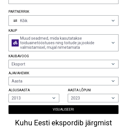
PARTNERRIIK
Kõik
KAUP
Muud seadmed, mida kasutatakse
toiduainetööstuses ning toitude ja jookide
valmistamisel, mujal nimetamata
KAUBAVOOG
Eksport
AJAVAHEMIK
Aasta
ALGUSAASTA
AASTA LÕPUNI
2013
2023
VISUALISEERI
Kuhu Eesti ekspordib järgmist