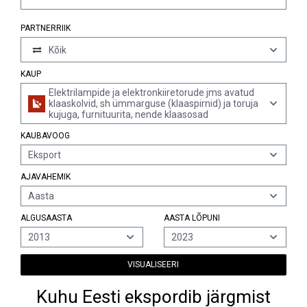
PARTNERRIIK
Kõik
KAUP
Elektrilampide ja elektronkiiretorude jms avatud
klaaskolvid, sh ümmarguse (klaaspirnid) ja toruja
kujuga, furnituurita, nende klaasosad
KAUBAVOOG
Eksport
AJAVAHEMIK
Aasta
ALGUSAASTA
AASTA LÕPUNI
2013
2023
VISUALISEERI
Kuhu Eesti ekspordib järgmist