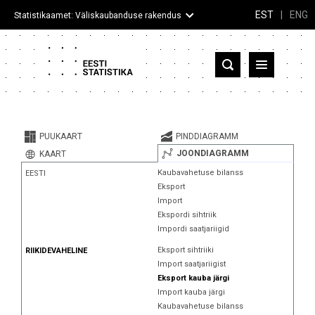
EST
|
ENG
Statistikaamet: Väliskaubanduse rakendus
Eesti
Partnerriigid ja territooriumid
PUUKAART
PINDDIAGRAMM
Kaup
JOONDIAGRAMM
KAART
Kaubavahetuse bilanss
EESTI
Infograafikud
Eksport
Import
Selgitused
Ekspordi sihtriik
Impordi saatjariigid
Eksport sihtriiki
RIIKIDEVAHELINE
Import saatjariigist
Eksport kauba järgi
Import kauba järgi
Kaubavahetuse bilanss