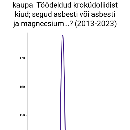
kaupa: Töödeldud kroküdoliidist
kiud; segud asbesti või asbesti
ja magneesium...? (2013-2023)
170
170
160
160
150
150