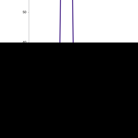
50
EST
|
ENG
50
40
40
30
30
20
20
10
10