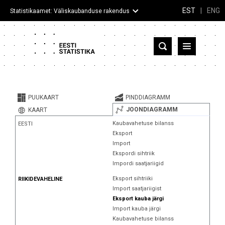
EST
|
ENG
Statistikaamet: Väliskaubanduse rakendus
Eesti
Partnerriigid ja territooriumid
PUUKAART
PINDDIAGRAMM
Kaup
JOONDIAGRAMM
KAART
Kaubavahetuse bilanss
EESTI
Infograafikud
Eksport
Import
Selgitused
Ekspordi sihtriik
Impordi saatjariigid
Eksport sihtriiki
RIIKIDEVAHELINE
Import saatjariigist
Eksport kauba järgi
Import kauba järgi
Kaubavahetuse bilanss