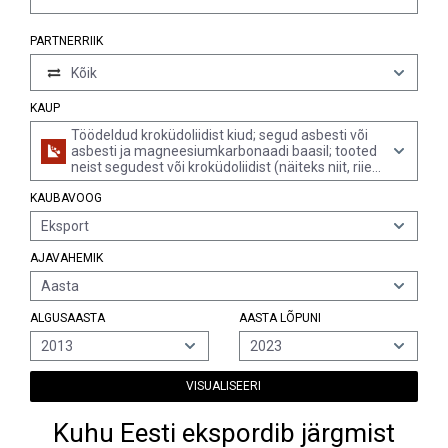
PARTNERRIIK
Kõik
KAUP
Töödeldud kroküdoliidist kiud; segud asbesti või
asbesti ja magneesiumkarbonaadi baasil; tooted
neist segudest või kroküdoliidist (näiteks niit, riie,
rõivad, peakatted, jalatsid, tihendid), tugevdatud
KAUBAVOOG
või tugevdamata (v.a hõõrdematerjalid
kroküdoliidist alusel, ning tooted
Eksport
kroküliittsemendist)
AJAVAHEMIK
Aasta
ALGUSAASTA
AASTA LÕPUNI
2013
2023
VISUALISEERI
Kuhu Eesti ekspordib järgmist