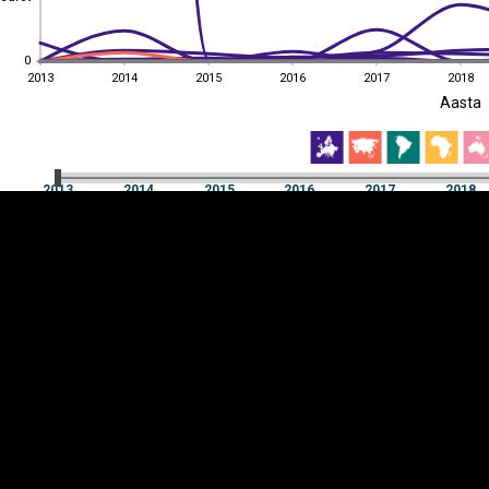
0
0
2013
2014
2015
2016
2017
2018
EST
|
ENG
Aasta
2013
2014
2015
2016
2017
2018
Aasta
2013
2014
2015
2016
2017
2018
Y-
Manner
TELG
K
Infograafikud
erritooriumid
Selgitused
Tagasiside