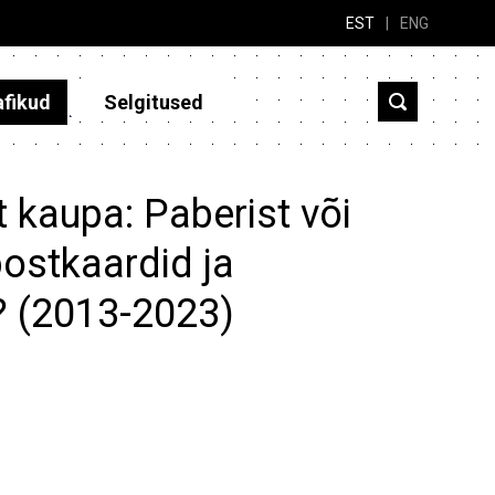
EST
|
ENG
afikud
Selgitused
 kaupa: Paberist või
tpostkaardid ja
? (2013-2023)