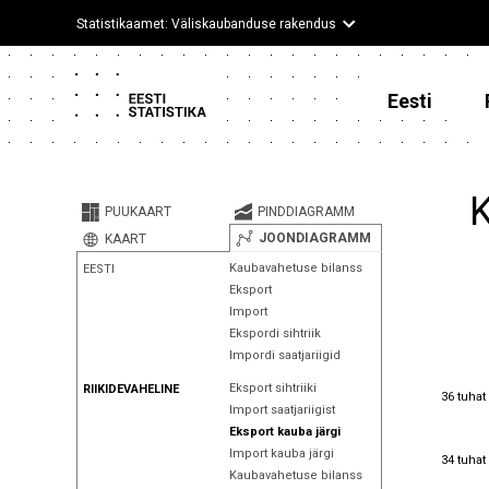
Statistikaamet: Väliskaubanduse rakendus
Eesti
K
PUUKAART
PINDDIAGRAMM
JOONDIAGRAMM
KAART
Kaubavahetuse bilanss
EESTI
Eksport
Import
Ekspordi sihtriik
Impordi saatjariigid
Eksport sihtriiki
RIIKIDEVAHELINE
36 tuhat
36 tuhat
Import saatjariigist
Eksport kauba järgi
Import kauba järgi
34 tuhat
34 tuhat
Kaubavahetuse bilanss