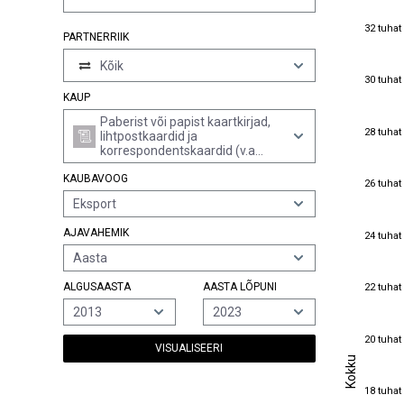
32 tuhat
32 tuhat
PARTNERRIIK
Kõik
30 tuhat
30 tuhat
KAUP
Paberist või papist kaartkirjad,
28 tuhat
28 tuhat
lihtpostkaardid ja
korrespondentskaardid (v.a
trükitud postmarkidega)
KAUBAVOOG
26 tuhat
26 tuhat
Eksport
24 tuhat
AJAVAHEMIK
24 tuhat
Aasta
22 tuhat
ALGUSAASTA
AASTA LÕPUNI
22 tuhat
2013
2023
20 tuhat
20 tuhat
VISUALISEERI
Kokku
Kokku
18 tuhat
18 tuhat