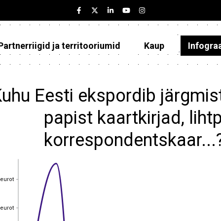
Partnerriigid ja territooriumid
Kaup
Infogra
Eesti
Partnerriigid ja territooriumid
uhu Eesti ekspordib järgmist
Kaup
papist kaartkirjad, lih
Infograafikud
korrespondentskaar...
Selgitused
 eurot
 eurot
 eurot
 eurot