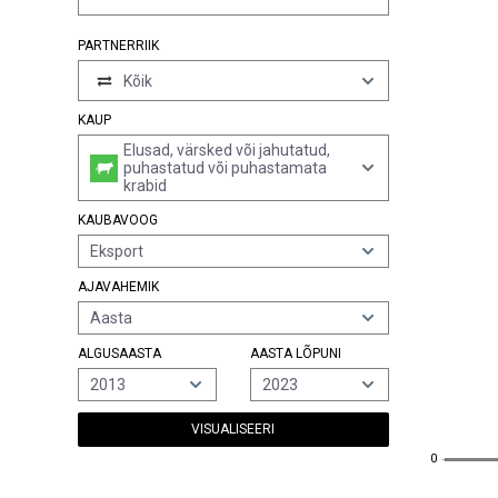
PARTNERRIIK
Kõik
KAUP
Elusad, värsked või jahutatud,
puhastatud või puhastamata
krabid
KAUBAVOOG
Eksport
AJAVAHEMIK
Aasta
ALGUSAASTA
AASTA LÕPUNI
2013
2023
VISUALISEERI
0
0