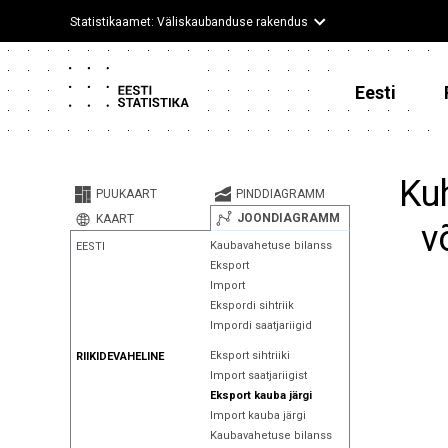
Statistikaamet: Väliskaubanduse rakendus
Eesti
Kuh
PUUKAART
PINDDIAGRAMM
JOONDIAGRAMM
KAART
v
Kaubavahetuse bilanss
EESTI
Eksport
Import
Ekspordi sihtriik
Impordi saatjariigid
Eksport sihtriiki
RIIKIDEVAHELINE
Import saatjariigist
Eksport kauba järgi
Import kauba järgi
Kaubavahetuse bilanss