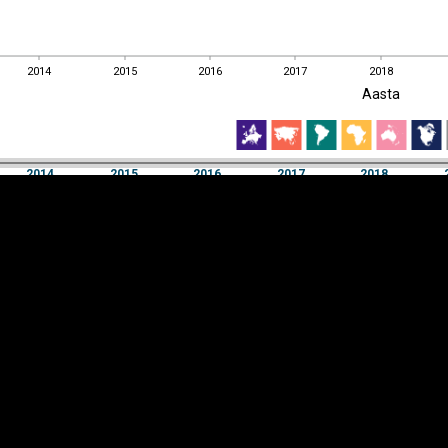
2014
2015
2016
2017
2018
EST
|
ENG
Aasta
2014
2015
2016
2017
2018
Aasta
2014
2015
2016
2017
2018
Y-
Manner
TELG
K
Infograafikud
erritooriumid
Selgitused
Tagasiside