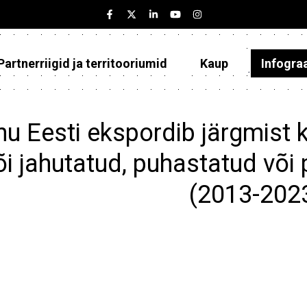
Partnerriigid ja territooriumid
Kaup
Infogra
Eesti
Partnerriigid ja territooriumid
u Eesti ekspordib järgmist 
Kaup
õi jahutatud, puhastatud või
Infograafikud
(2013-202
Selgitused