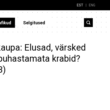
EST
|
ENG
afikud
Selgitused
kaupa: Elusad, värsked
 puhastamata krabid?
3)