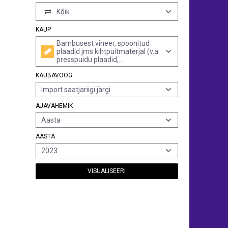
Kõik
KAUP
Bambusest vineer, spoonitud
plaadid jms kihtpuitmaterjal (v.a
presspuidu plaadid,
kärgpaneelid, parketikilbid või -
KAUBAVOOG
plaadid, inkrusteeritud puit ning
mööbliosadena määratletavad
Import saatjariigi järgi
detailid)
AJAVAHEMIK
Aasta
AASTA
2023
VISUALISEERI