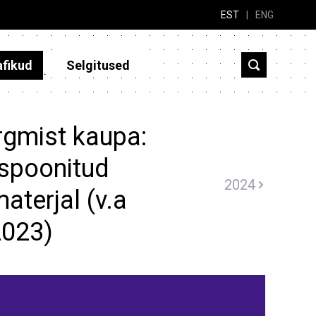
EST
|
ENG
afikud
Selgitused
rgmist kaupa:
 spoonitud
2024
aterjal (v.a
2023)