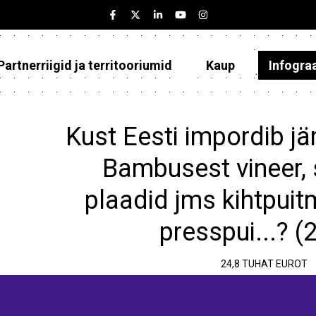
Partnerriigid ja territooriumid
Kaup
Infogra
Eesti
Partnerriigid ja territooriumid
Kust Eesti impordib jä
Kaup
Bambusest vineer,
Infograafikud
plaadid jms kihtpuitm
Selgitused
presspui...? (
24,8 TUHAT EUROT