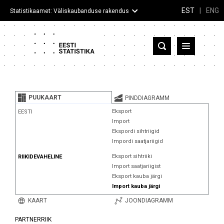
EST
|
ENG
Statistikaamet: Väliskaubanduse rakendus
Eesti
Partnerriigid ja territooriumid
PUUKAART
PINDDIAGRAMM
Kaup
Eksport
EESTI
Import
Infograafikud
Ekspordi sihtriigid
Impordi saatjariigid
Selgitused
Eksport sihtriiki
RIIKIDEVAHELINE
Import saatjariigist
Eksport kauba järgi
Import kauba järgi
KAART
JOONDIAGRAMM
PARTNERRIIK