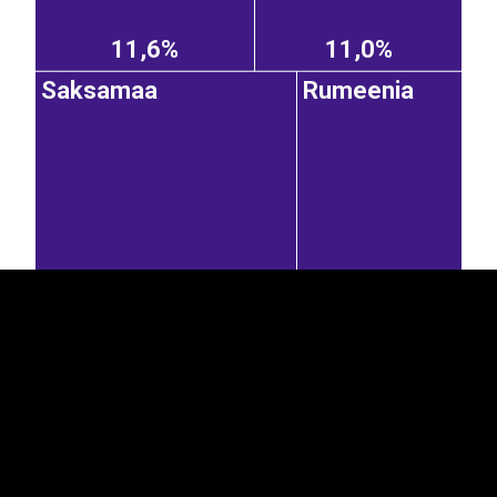
11,6%
11,0%
Saksamaa
Rumeenia
EST
|
ENG
8,38%
5,27%
Holland
Tšehhi
Taani
2,06%
1,49%