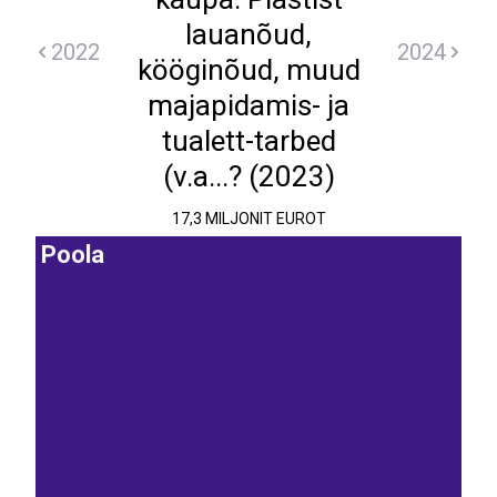
lauanõud,
2022
2024
kööginõud, muud
majapidamis- ja
tualett-tarbed
(v.a...? (2023)
17,3 MILJONIT EUROT
Poola