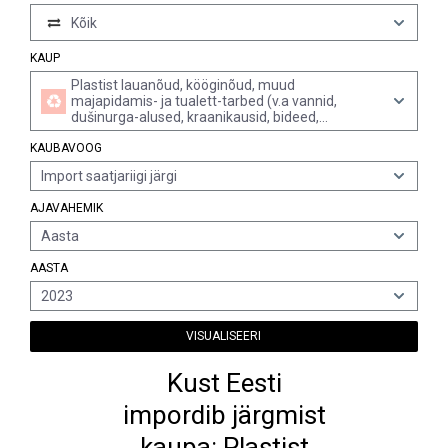
Kõik
KAUP
Plastist lauanõud, kööginõud, muud
majapidamis- ja tualett-tarbed (v.a vannid,
dušinurga-alused, kraanikausid, bideed,
klosetipotid, prill-lauad ja nende kaaned,
KAUBAVOOG
loputuskastid jms sanitaartehnikatooted)
Import saatjariigi järgi
AJAVAHEMIK
Aasta
AASTA
2023
VISUALISEERI
Kust Eesti
impordib järgmist
kaupa: Plastist