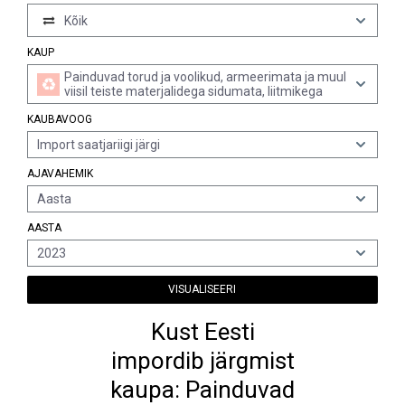
Kõik
KAUP
Painduvad torud ja voolikud, armeerimata ja muul
viisil teiste materjalidega sidumata, liitmikega
KAUBAVOOG
Import saatjariigi järgi
AJAVAHEMIK
Aasta
AASTA
2023
VISUALISEERI
Kust Eesti
impordib järgmist
kaupa: Painduvad