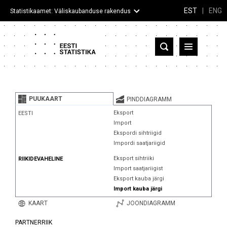
EST
|
ENG
Statistikaamet: Väliskaubanduse rakendus
Eesti
Partnerriigid ja territooriumid
PUUKAART
PINDDIAGRAMM
Kaup
Eksport
EESTI
Import
Infograafikud
Ekspordi sihtriigid
Impordi saatjariigid
Selgitused
Eksport sihtriiki
RIIKIDEVAHELINE
Import saatjariigist
Eksport kauba järgi
Import kauba järgi
KAART
JOONDIAGRAMM
PARTNERRIIK