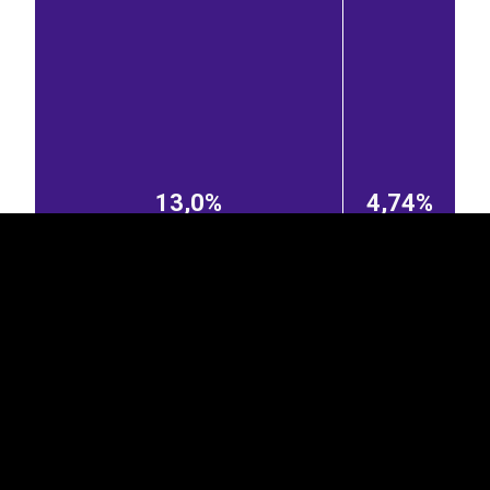
EST
|
ENG
13,0%
4,74%
Itaalia
Poola
Holland
1,90%
1,73%
4,13%
Leedu
Läti
1,58%
0,44%
2,73%
Taani