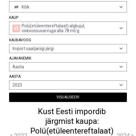
Kõik
KAUP
Polü(etüleentereftalaat) algkujul,
viskoossusarvuga alla 78 ml/g
KAUBAVOOG
Import saatjariigi järgi
AJAVAHEMIK
Aasta
AASTA
2023
VISUALISEERI
Kust Eesti impordib
järgmist kaupa:
Polü(etüleentereftalaat)
2022
2024