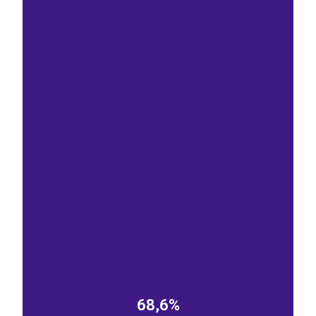
EST
|
ENG
68,6%