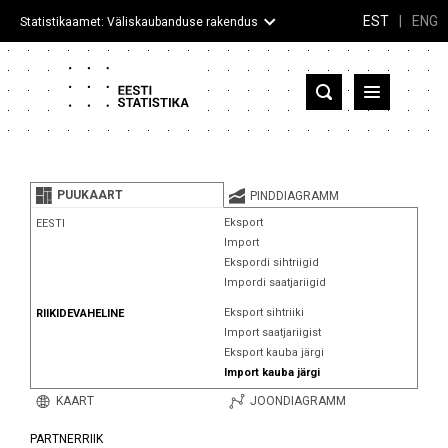
EST
|
ENG
Statistikaamet: Väliskaubanduse rakendus
Eesti
Partnerriigid ja territooriumid
PUUKAART
PINDDIAGRAMM
Kaup
Eksport
EESTI
Import
Infograafikud
Ekspordi sihtriigid
Impordi saatjariigid
Selgitused
Eksport sihtriiki
RIIKIDEVAHELINE
Import saatjariigist
Eksport kauba järgi
Import kauba järgi
KAART
JOONDIAGRAMM
PARTNERRIIK