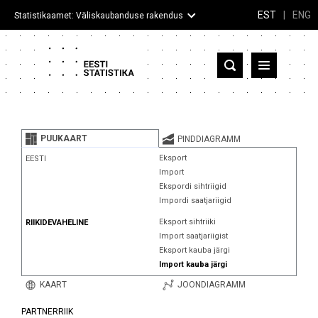
EST
|
ENG
Statistikaamet: Väliskaubanduse rakendus
Eesti
Partnerriigid ja territooriumid
PUUKAART
PINDDIAGRAMM
Kaup
Eksport
EESTI
Import
Infograafikud
Ekspordi sihtriigid
Impordi saatjariigid
Selgitused
Eksport sihtriiki
RIIKIDEVAHELINE
Import saatjariigist
Eksport kauba järgi
Import kauba järgi
KAART
JOONDIAGRAMM
PARTNERRIIK