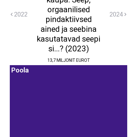
orgaanilised
2022
2024
pindaktiivsed
ained ja seebina
kasutatavad seepi
si...? (2023)
13,7 MILJONIT EUROT
Poola