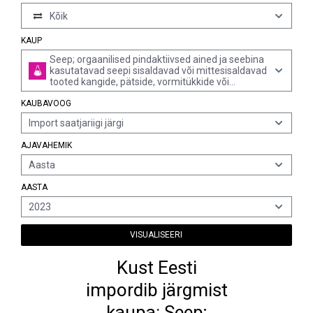
Kõik
KAUP
Seep; orgaanilised pindaktiivsed ained ja seebina
kasutatavad seepi sisaldavad või mittesisaldavad
tooted kangide, pätside, vormitükkide või
viguritena; seepi sisaldavad või mittesisaldavad
KAUBAVOOG
naha pesemiseks kasutatavad orgaanilised
pindaktiivsed tooted ja valmistised
Import saatjariigi järgi
jaemüügipakendis, vedeliku või kreemina; seebi
või pindaktiivsete ainega immutatud, kaetud, või
AJAVAHEMIK
pinnatud paber, vatt, vilt ja lausriie
Aasta
AASTA
2023
VISUALISEERI
Kust Eesti
impordib järgmist
kaupa: Seep;