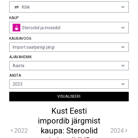
Kõik
KAUP
Steroolid ja inosiidid
KAUBAVOOG
Import saatjariigi järgi
AJAVAHEMIK
Aasta
AASTA
2023
VISUALISEERI
Kust Eesti
impordib järgmist
kaupa: Steroolid
2022
2024