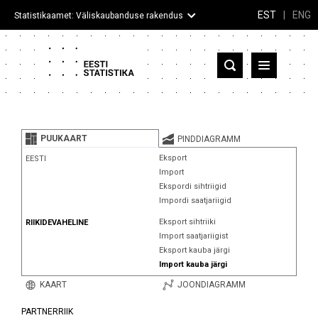
EST
|
ENG
Statistikaamet: Väliskaubanduse rakendus
Eesti
Partnerriigid ja territooriumid
PUUKAART
PINDDIAGRAMM
Kaup
Eksport
EESTI
Import
Infograafikud
Ekspordi sihtriigid
Impordi saatjariigid
Selgitused
Eksport sihtriiki
RIIKIDEVAHELINE
Import saatjariigist
Eksport kauba järgi
Import kauba järgi
KAART
JOONDIAGRAMM
PARTNERRIIK