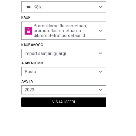
Kõik
KAUP
Bromoklorodifluorometaan,
bromotrifluorometaan ja
dibromotetrafluoroetaanid
KAUBAVOOG
Import saatjariigi järgi
AJAVAHEMIK
Aasta
AASTA
2023
VISUALISEERI