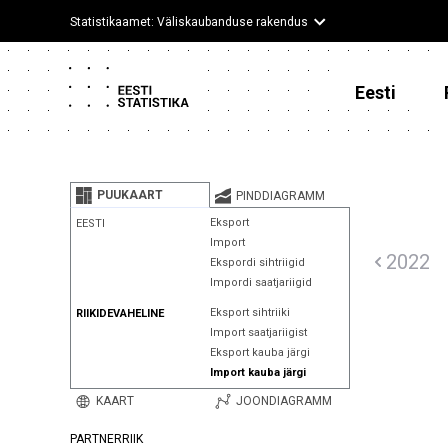
Statistikaamet: Väliskaubanduse rakendus
Eesti
PUUKAART
PINDDIAGRAMM
Eksport
EESTI
Import
2022
Ekspordi sihtriigid
Impordi saatjariigid
Eksport sihtriiki
RIIKIDEVAHELINE
Import saatjariigist
Eksport kauba järgi
Import kauba järgi
KAART
JOONDIAGRAMM
PARTNERRIIK