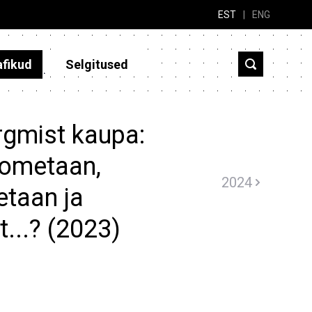
EST
|
ENG
afikud
Selgitused
rgmist kaupa:
rometaan,
2024
etaan ja
...? (2023)