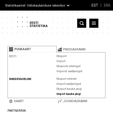
EST
|
ENG
Statistikaamet: Väliskaubanduse rakendus
Eesti
Partnerriigid ja territooriumid
PUUKAART
PINDDIAGRAMM
Kaup
Eksport
EESTI
Import
Infograafikud
Ekspordi sihtriigid
Impordi saatjariigid
Selgitused
Eksport sihtriiki
RIIKIDEVAHELINE
Import saatjariigist
Eksport kauba järgi
Import kauba järgi
KAART
JOONDIAGRAMM
PARTNERRIIK