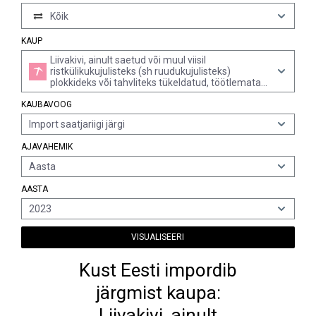
Kõik
KAUP
Liivakivi, ainult saetud või muul viisil
ristkülikukujulisteks (sh ruudukujulisteks)
plokkideks või tahvliteks tükeldatud, töötlemata
või jämedalt tahutud (v.a juba tahutud
KAUBAVOOG
sillutuskivide, äärekivide ja kiviplaatide
tunnustega)
Import saatjariigi järgi
AJAVAHEMIK
Aasta
AASTA
2023
VISUALISEERI
Kust Eesti impordib
järgmist kaupa:
Liivakivi, ainult