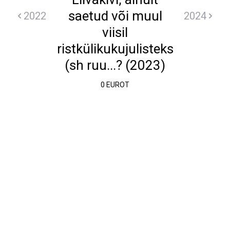
saetud või muul
2022
2024
viisil
ristkülikukujulisteks
(sh ruu...? (2023)
0 EUROT