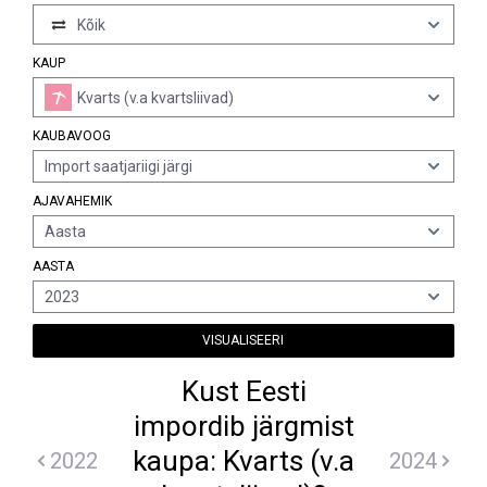
Kõik
KAUP
Kvarts (v.a kvartsliivad)
KAUBAVOOG
Import saatjariigi järgi
AJAVAHEMIK
Aasta
AASTA
2023
VISUALISEERI
Kust Eesti
impordib järgmist
kaupa: Kvarts (v.a
2022
2024