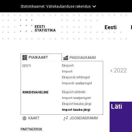
Statistikaamet: Väliskaubanduse rakendus
Eesti
PUUKAART
PINDDIAGRAMM
Eksport
EESTI
2022
Import
Ekspordi sihtriigid
Impordi saatjariigid
Eksport sihtriiki
RIIKIDEVAHELINE
Import saatjariigist
Eksport kauba järgi
Läti
Import kauba järgi
KAART
JOONDIAGRAMM
PARTNERRIIK