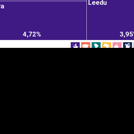
Leedu
va
EST
|
ENG
4,72%
3,9
Manner
Partner
M
DETAILSUS
VÄRV
K
Infograafikud
erritooriumid
Selgitused
Tagasiside