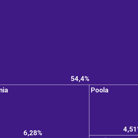
54,4%
nia
Poola
4,5
6,28%