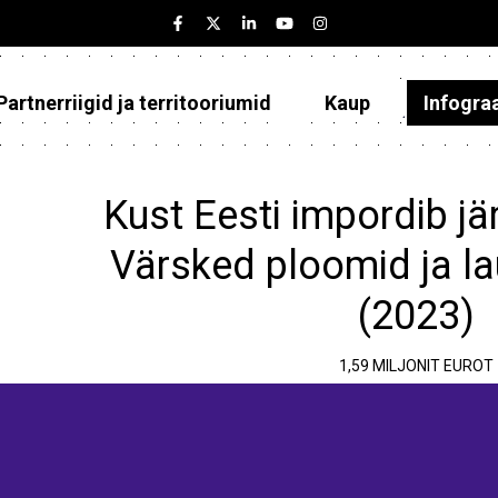
Partnerriigid ja territooriumid
Kaup
Infogra
Eesti
Partnerriigid ja territooriumid
Kust Eesti impordib jä
Kaup
Värsked ploomid ja l
Infograafikud
(2023)
Selgitused
1,59 MILJONIT EUROT