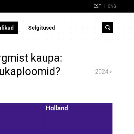
EST
|
ENG
afikud
Selgitused
rgmist kaupa:
aukaploomid?
2024
Holland