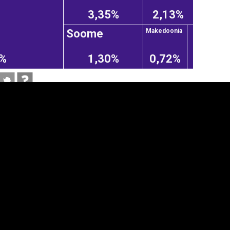
3,35%
2,13%
Soome
Makedoonia
5%
1,30%
0,72%
anner
üpsiste sätted